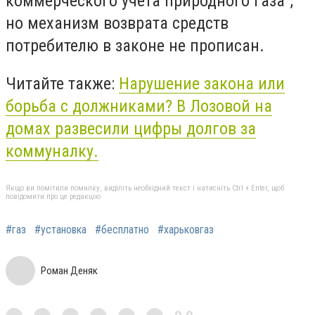
коммерческого учета природного газа",
но механизм возврата средств
потребителю в законе не прописан.
Читайте также:
Нарушение закона или
борьба с должниками? В Лозовой на
домах развесили цифры долгов за
коммуналку.
Якщо ви помітили помилку, виділіть необхідний текст і натисніть Ctrl + Enter, щоб
повідомити про це редакцію
#газ
#установка
#бесплатно
#харьковгаз
Роман Деняк