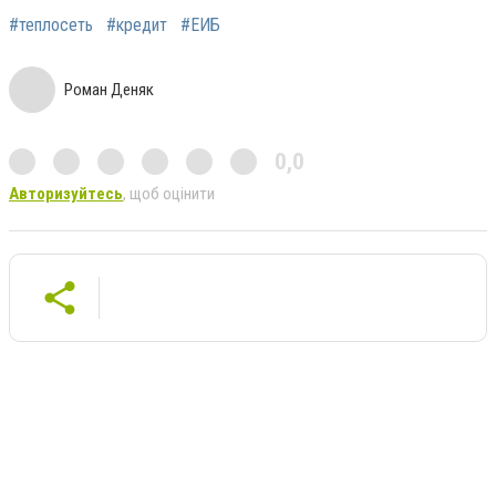
#теплосеть
#кредит
#ЕИБ
Роман Деняк
0,0
Авторизуйтесь
, щоб оцінити