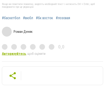
Якщо ви помітили помилку, виділіть необхідний текст і натисніть Ctrl + Enter, щоб
повідомити про це редакцію
#баскетбол
#вюбл
#бк восток
#лозовая
Роман Деняк
0,0
Авторизуйтесь
, щоб оцінити