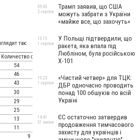
Трамп заявив, що США
09:00
2 серпня
можуть забрати з України
«майже все, що захочуть»
У Польщі підтвердили, що
15:15
глядит так:
1 серпня
ракета, яка впала під
Любліном, була російською
чество очков
Х-101
4
6
«Чистий четвер» для ТЦК:
10:23
3
1 серпня
ДБР одночасно проводить
0
понад 100 обшуків по всій
Україні
9
5
ЄС остаточно затвердив
14:41
3
31 липня
продовження тимчасового
1
захисту для українців і
9
зміни щодо "ухилянтів"