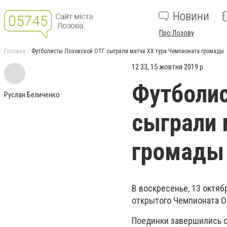
Новини
Про Лозову
Головна
Футболисты Лозовской ОТГ сыграли матчи ХХ тура Чемпионата громады
12:33, 15 жовтня 2019 р.
Футболи
Руслан Беличенко
сыграли 
громады
В воскресенье, 13 октя
открытого Чемпионата О
Поединки завершились с