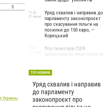
5
Уряд схвалив і направив до
11:42
31 липня
парламенту законопроєкт
про скасування пільги на
посилки до 150 євро, —
Корецький
Усіх сенаторів США
17:57
29 липня
запросили на переговори із
Зеленським для
обговорення санкцій проти
Росії, – The Hill
ТОП НОВИНИ
Уряд схвалив і направив
до парламенту
законопроєкт про
е Украины