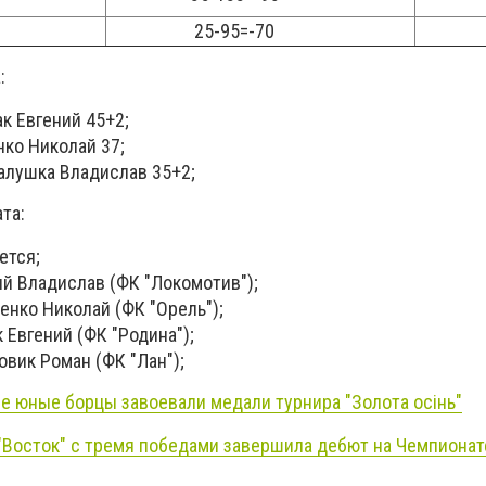
25-95=-70
:
ак Евгений 45+2;
нко Николай 37;
алушка Владислав 35+2;
та:
ется;
й Владислав (ФК "Локомотив");
енко Николай (ФК "Орель");
 Евгений (ФК "Родина");
овик Роман (ФК "Лан");
е юные борцы завоевали медали турнира "Золота осінь"
"Восток" с тремя победами завершила дебют на Чемпионат