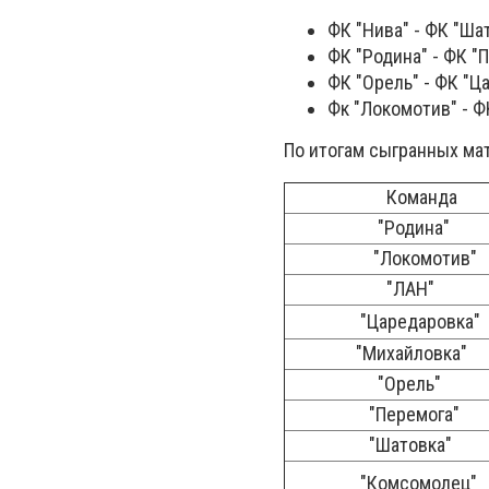
ФК "Нива" - ФК "Шат
ФК "Родина" - ФК "П
ФК "Орель" - ФК "Ца
Фк "Локомотив" - ФК
По итогам сыгранных ма
Команда
"Родина"
"Локомотив"
"ЛАН"
"Царедаровка"
"Михайловка"
"Орель"
"Перемога"
"Шатовка"
"Комсомолец"