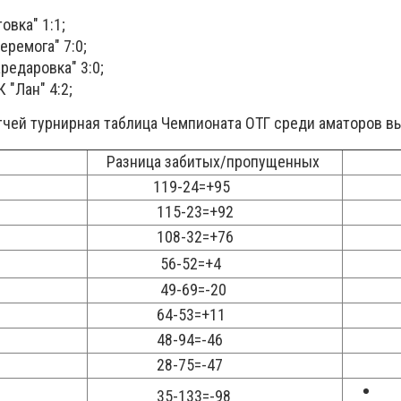
овка" 1:1;
еремога" 7:0;
редаровка" 3:0;
 "Лан" 4:2;
тчей турнирная таблица Чемпионата ОТГ среди аматоров вы
Разница забитых/пропущенных
Коли
119-24=+95
5
115-23=+92
4
108-32=+76
4
56-52=+4
3
49-69=-20
2
64-53=+11
2
48-94=-46
1
28-75=-47
1
35-133=-98