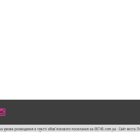
а умови розміщення в тексті обов'язкового посилання на 05745.com.ua - Сайт міста Л
сті або в якості джерела. Порушення виняткових прав переслідується Законом.