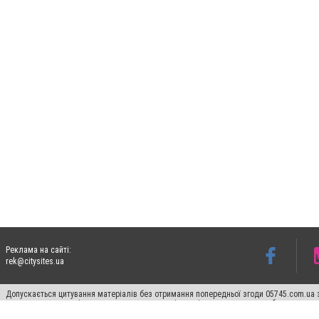
Реклама на сайті:
rek@citysites.ua
Допускається цитування матеріалів без отримання попередньої згоди 05745.com.ua з
пошукових систем гіперпосилання на цитовані статті не нижче другого абзацу в тек