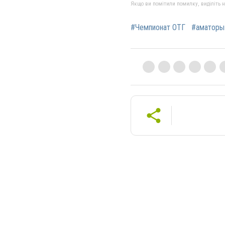
Якщо ви помітили помилку, виділіть нео
#Чемпионат ОТГ
#аматоры