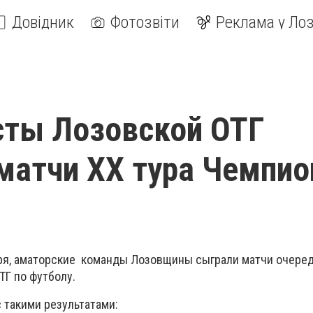
Довідник
Фотозвіти
Реклама у Лоз
сты Лозовской ОТГ
матчи ХХ тура Чемпио
бря, аматорские команды Лозовщины сыграли матчи очеред
ТГ по футболу.
 такими результатами: