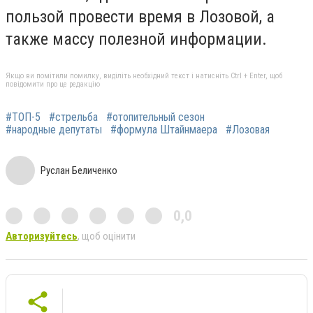
пользой провести время в Лозовой, а
также массу полезной информации.
Якщо ви помітили помилку, виділіть необхідний текст і натисніть Ctrl + Enter, щоб
повідомити про це редакцію
#ТОП-5
#стрельба
#отопительный сезон
#народные депутаты
#формула Штайнмаера
#Лозовая
Руслан Беличенко
0,0
Авторизуйтесь
, щоб оцінити