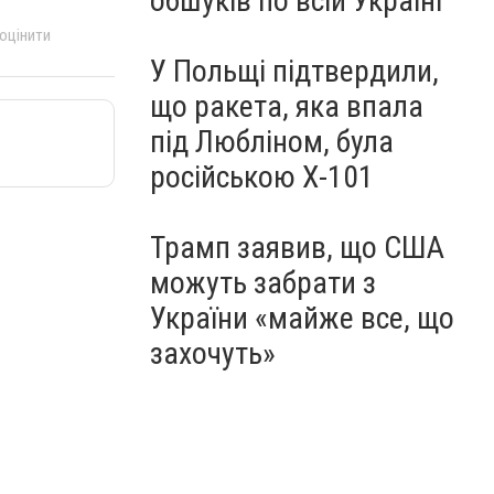
обшуків по всій Україні
 оцінити
У Польщі підтвердили,
що ракета, яка впала
під Любліном, була
російською Х-101
Трамп заявив, що США
можуть забрати з
України «майже все, що
захочуть»