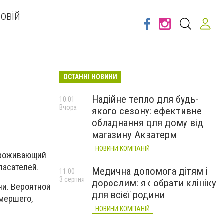
овій
ОСТАННІ НОВИНИ
Надійне тепло для будь-
10:01
Вчора
якого сезону: ефективне
обладнання для дому від
магазину Акватерм
НОВИНИ КОМПАНІЙ
 Проживающий
пасателей.
Медична допомога дітям і
11:00
3 серпня
дорослим: як обрати клініку
ни. Вероятной
для всієї родини
умершего,
НОВИНИ КОМПАНІЙ