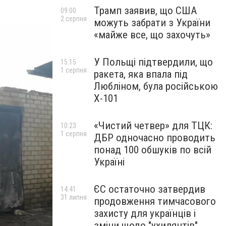
Трамп заявив, що США
09:00
2 серпня
можуть забрати з України
«майже все, що захочуть»
У Польщі підтвердили, що
15:15
1 серпня
ракета, яка впала під
Любліном, була російською
Х-101
«Чистий четвер» для ТЦК:
10:23
1 серпня
ДБР одночасно проводить
понад 100 обшуків по всій
Україні
ЄС остаточно затвердив
14:41
31 липня
продовження тимчасового
захисту для українців і
зміни щодо "ухилянтів"