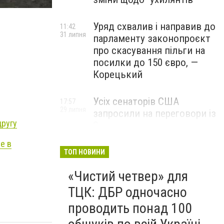
Уряд схвалив і направив до
11:42
31 липня
парламенту законопроєкт
про скасування пільги на
посилки до 150 євро, —
Корецький
Усіх сенаторів США
17:57
29 липня
запросили на переговори із
другу
Зеленським для
обговорення санкцій проти
е в
Росії, – The Hill
ТОП НОВИНИ
«Чистий четвер» для
ТЦК: ДБР одночасно
проводить понад 100