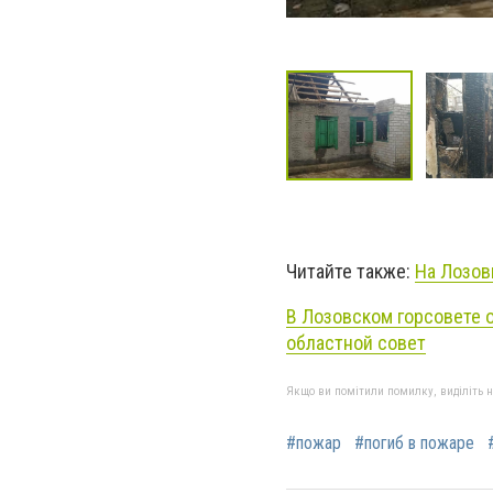
Читайте также:
На Лозов
В Лозовском горсовете 
областной совет
Якщо ви помітили помилку, виділіть нео
#пожар
#погиб в пожаре