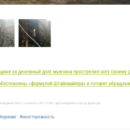
щине за денежный долг мужчина прострелил ногу своему 
обеспокоены «формулой Штайнмайера» и готовят обращени
бхідний текст і натисніть Ctrl + Enter, щоб повідомити про це редакцію
#курение
#неосторожность