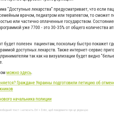
мма "Доступные лекарства" предусматривает, что если па
семейным врачом, педиатром или терапевтом, то сможет по
ностью или частично оплаченные государством. Состоянием
 программой уже 7700 - это 30-35% от общего количества а
.
т будет полезен пациентам, поскольку быстро покажет гд
граммой доступных лекарств. Также интернет-сервис приг
принимателям так как на визуализации будет видно "белые
е.
сом
можно здесь
.
няется? Граждане Украины подготовили петицию об отмен
кников
нового начальника полиции
бхідний текст і натисніть Ctrl + Enter, щоб повідомити про це редакцію