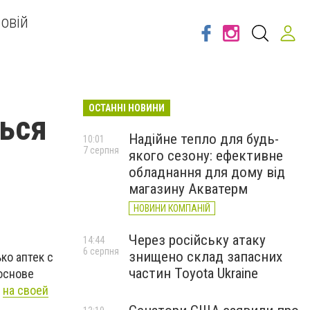
овій
ОСТАННІ НОВИНИ
ься
Надійне тепло для будь-
10:01
7 серпня
якого сезону: ефективне
обладнання для дому від
магазину Акватерм
НОВИНИ КОМПАНІЙ
Через російську атаку
14:44
6 серпня
знищено склад запасних
ко аптек с
частин Toyota Ukraine
основе
т
на своей