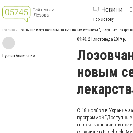
Новини
Про Лозову
Головна
Лозовчане могут воспользоваться новым сервисом "Доступные лекарства
09:48, 21 листопада 2019 р.
Лозовчан
Руслан Беличенко
новым с
лекарств
С 18 ноября в Украине з
программой "Доступные 
открытых данных и позв
странице в Facebook М