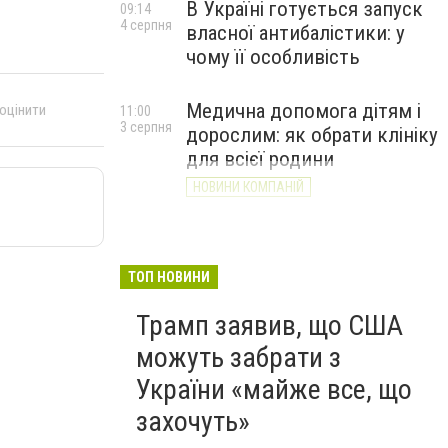
В Україні готується запуск
09:14
4 серпня
власної антибалістики: у
чому її особливість
Медична допомога дітям і
 оцінити
11:00
3 серпня
дорослим: як обрати клініку
для всієї родини
НОВИНИ КОМПАНІЙ
ТОП НОВИНИ
Трамп заявив, що США
можуть забрати з
України «майже все, що
захочуть»