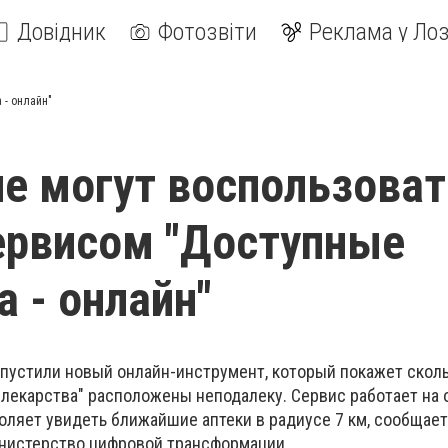
Довідник
Фотозвіти
Реклама у Лоз
 - онлайн"
е могут воспользоват
ервисом "Доступные
а - онлайн"
апустили новый онлайн-инструмент, который покажет сколь
лекарства" расположены неподалеку. Сервис работает на 
оляет увидеть ближайшие аптеки в радиусе 7 км, сообщае
инистерство цифровой трансформации.