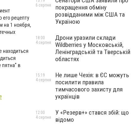
Сенатори США заявили про
13:19
6 серпня
покращення обміну
циент
розвідданими між США та
 его рецепту
Україною
 на 1 ноября,
птечных
Дрони уразили склади
18:00
4 серпня
Wildberries у Московській,
е находиться
Ленінградській та Тверській
одиться
областях
 пятна" в
Не лише Чехія: в ЄС можуть
15:19
4 серпня
посилити правила
тимчасового захисту для
українців
е
У «Резерв+» стався збій: що
12:00
4 серпня
відомо