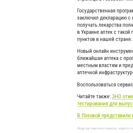
Государственная програ
заключил декларацию с 
получать лекарства пол
в Украине аптек с такой
пунктов в нашей стране
Новый онлайн инструмен
ближайшая аптека с про
местным властям и пред
аптечной инфраструктур
Воспользоваться серви
Читайте также:
ЗНО отме
тестирования для выпус
В Лозовой представили 
Якщо ви помітили помилку, виділіть нео