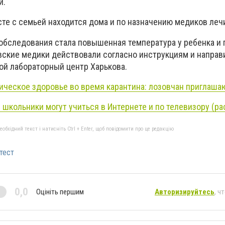
и.
те с семьей находится дома и по назначению медиков лечи
обследования стала повышенная температура у ребенка и
овские медики действовали согласно инструкциям и направ
ой лабораторный центр Харькова.
ическое здоровье во время карантина: лозовчан приглаша
 школьники могут учиться в Интернете и по телевизору (р
бхідний текст і натисніть Ctrl + Enter, щоб повідомити про це редакцію
тест
0,0
Оцініть першим
Авторизируйтесь
, ч