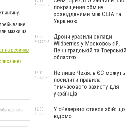
Сенатори США заявили про
13:19
6 серпня
покращення обміну
т ангину.
розвідданими між США та
Україною
 пребывание
или мазки на
Дрони уразили склади
18:00
4 серпня
Wildberries у Московській,
ют на вебинар
Ленінградській та Тверській
областях
асписание)
Не лише Чехія: в ЄС можуть
15:19
4 серпня
посилити правила
тимчасового захисту для
українців
У «Резерв+» стався збій: що
12:00
тобы оценить
4 серпня
відомо