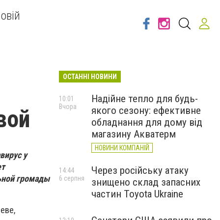
овій
ОСТАННІ НОВИНИ
Надійне тепло для будь-
10:01
Вчора
якого сезону: ефективне
вой
обладнання для дому від
магазину Акватерм
НОВИНИ КОМПАНІЙ
вирус у
ет
Через російську атаку
14:44
ьной громады
6 серпня
знищено склад запасних
частин Toyota Ukraine
еве,