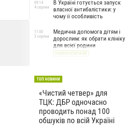
В Україні готується запуск
09:14
4 серпня
власної антибалістики: у
чому її особливість
Медична допомога дітям і
11:00
3 серпня
дорослим: як обрати клініку
для всієї родини
НОВИНИ КОМПАНІЙ
ТОП НОВИНИ
«Чистий четвер» для
ТЦК: ДБР одночасно
проводить понад 100
обшуків по всій Україні