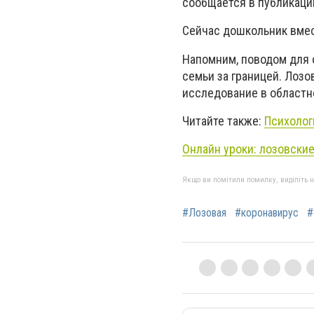
сообщается в публикаци
Сейчас дошкольник вмес
Напомним, поводом для 
семьи за границей. Лоз
исследование в областн
Читайте также:
Психолог
Онлайн уроки: лозовские
Якщо ви помітили помилку, виділіть нео
#Лозовая
#коронавирус
#