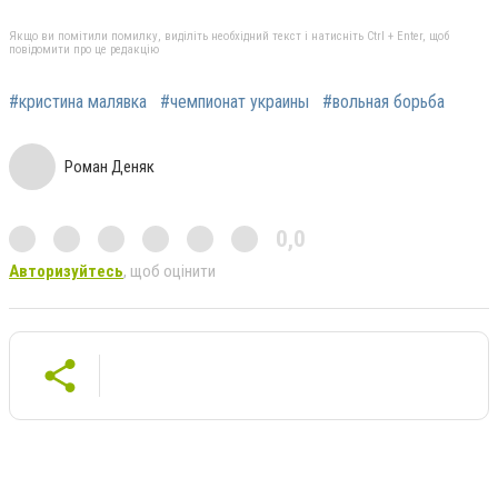
Якщо ви помітили помилку, виділіть необхідний текст і натисніть Ctrl + Enter, щоб
повідомити про це редакцію
#кристина малявка
#чемпионат украины
#вольная борьба
Роман Деняк
0,0
Авторизуйтесь
, щоб оцінити