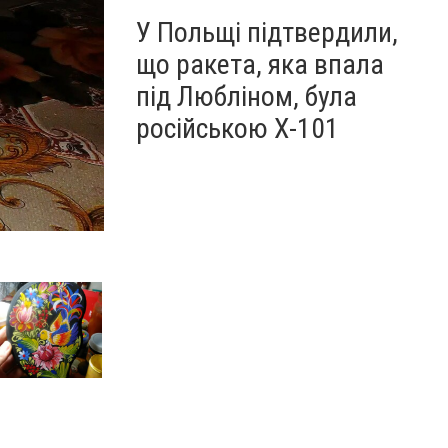
У Польщі підтвердили,
що ракета, яка впала
під Любліном, була
російською Х-101