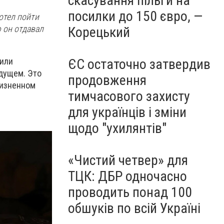
скасування пільги на
посилки до 150 євро, —
отел пойти
ю он отдавал
Корецький
чили
ЄС остаточно затвердив
удущем. Это
продовження
жизненном
тимчасового захисту
для українців і зміни
щодо "ухилянтів"
«Чистий четвер» для
ТЦК: ДБР одночасно
проводить понад 100
обшуків по всій Україні