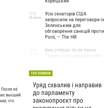
Корецький
Усіх сенаторів США
17:57
29 липня
запросили на переговори із
Зеленським для
обговорення санкцій проти
Росії, – The Hill
Іран уперше після паузи
15:23
29 липня
Трампа атакував ракетами
американську базу
ТОП НОВИНИ
Уряд схвалив і направив
. После её
до парламенту
йчас высший
законопроєкт про
ная, что