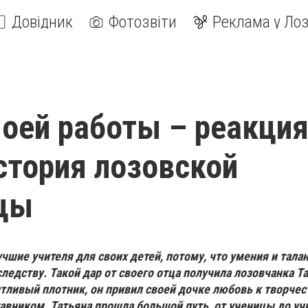
Довідник
Фотозвіти
Реклама у Лоз
оей работы – реакци
стория лозовской
цы
учшие учителя для своих детей, потому, что умения и тала
ледству. Такой дар от своего отца получила лозовчанка Т
тливый плотник, он привил своей дочке любовь к творчес
авником. Татьяна прошла большой путь, от ученицы до уч