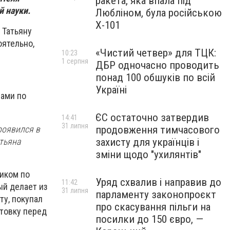
ракета, яка впала під
й науки.
Любліном, була російською
Х-101
 Татьяну
оятельно,
«Чистий четвер» для ТЦК:
10:23
1 серпня
ДБР одночасно проводить
понад 100 обшуків по всій
Україні
рами по
.
ЄС остаточно затвердив
14:41
31 липня
роявился в
продовження тимчасового
атьяна
захисту для українців і
зміни щодо "ухилянтів"
иком по
Уряд схвалив і направив до
11:42
ый делает из
31 липня
парламенту законопроєкт
ту, покупал
про скасування пільги на
отовку перед
посилки до 150 євро, —