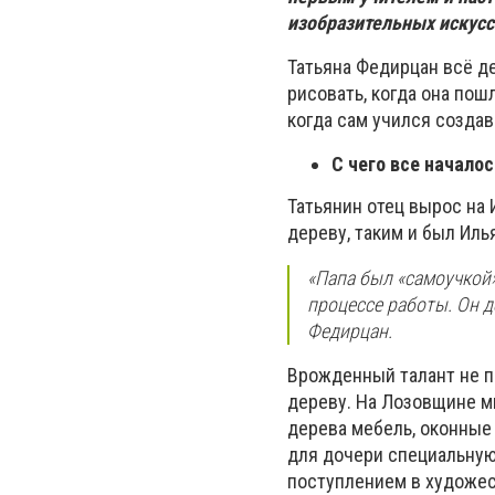
изобразительных искусст
Татьяна Федирцан всё д
рисовать, когда она пош
когда сам учился создав
С чего все началос
Татьянин отец вырос на
дереву, таким и был Иль
«Папа был «самоучкой»
процессе работы. Он д
Федирцан.
Врожденный талант не п
дереву. На Лозовщине мн
дерева мебель, оконные 
для дочери специальную 
поступлением в художе