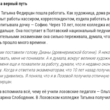
а верный путь
 Татьяна Федирцан пошла работать. Как художница, дома р
опыт работы кассиром, корреспондентом, ездила работать в
питывала дочку — Софию. Через 10 лет, после колледжа ис
 дальше. Она поступает в Полтавский национальный педуни
ительными экзаменами она сильно переживала, думала, что
дь
прошло много времени .
ами поставили голову Дианы (древнеримской богини). Я нек
овать, меня не понимали. А я думала, вокруг великие художн
меня еще и похвалили за работу, думали, что я недавно око
 Когда я ответила экзаменаторам, что 10 лет назад получи
и удивились. Я поняла, что я в Лозовой получила отличную 
дирцан.
а вспомнила всё, чему её учили лозовские педагоги — Ольга
арина Слободяник. В Лозовском колледже Татьяна получи