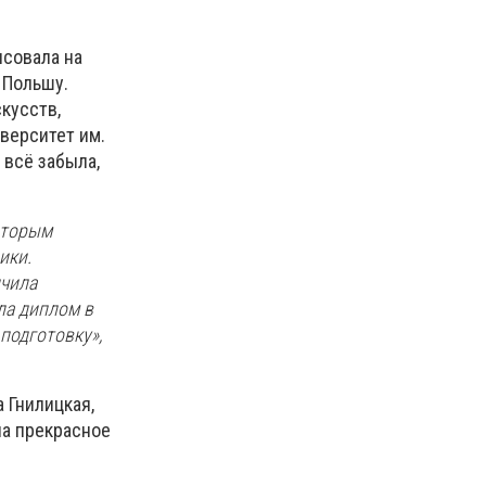
исовала на
 Польшу.
кусств,
верситет им.
 всё забыла,
оторым
ики.
нчила
ла диплом в
подготовку»,
 Гнилицкая,
ла прекрасное