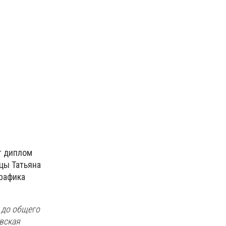
т диплом
цы Татьяна
графика
 до общего
вская