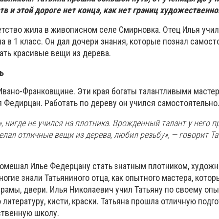
в и этой дороге нет конца, как нет границ художественно
етство жила в живописном селе Смирновка. Отец Илья учил
ла в 1 класс. Он дал дочери знания, которые познал самост
ать красивые вещи из дерева.
ь
 Ивано-Франковщине. Эти края богаты талантливыми масте
я Федирцан. Работать по дереву он учился самостоятельно
, нигде не учился на плотника. Врожденный талант у него п
елал отличные вещи из дерева, любил резьбу», — говорит Т
омешал Илье Федерцану стать знатным плотником, художн
огие знали Татьяниного отца, как опытного мастера, котор
рамы, двери. Илья Николаевич учил Татьяну по своему опы
литературу, кисти, краски. Татьяна прошла отличную подг
ственную школу.