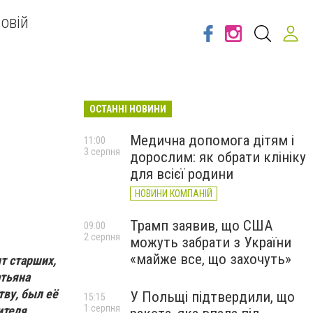
овій
ОСТАННІ НОВИНИ
я
Медична допомога дітям і
11:00
3 серпня
дорослим: як обрати клініку
для всієї родини
НОВИНИ КОМПАНІЙ
Трамп заявив, що США
09:00
2 серпня
можуть забрати з України
«майже все, що захочуть»
нт старших,
атьяна
тву, был её
У Польщі підтвердили, що
15:15
1 серпня
ителя