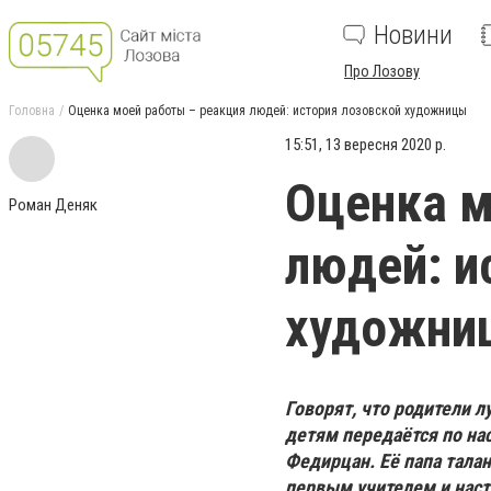
Новини
Про Лозову
Головна
Оценка моей работы – реакция людей: история лозовской художницы
15:51, 13 вересня 2020 р.
Оценка м
Роман Деняк
людей: и
художни
Говорят, что родители л
детям передаётся по нас
Федирцан. Её папа талан
первым учителем и наст