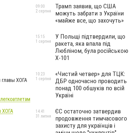
Трамп заявив, що США
09:00
2 серпня
можуть забрати з України
«майже все, що захочуть»
У Польщі підтвердили, що
15:15
1 серпня
ракета, яка впала під
Любліном, була російською
Х-101
«Чистий четвер» для ТЦК:
10:23
1 серпня
и главы ХОГА
ДБР одночасно проводить
понад 100 обшуків по всій
Україні
 легкоатлетам
ЄС остаточно затвердив
ы ХОГА
14:41
31 липня
продовження тимчасового
захисту для українців і
зміни щодо "ухилянтів"