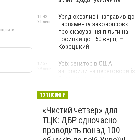
Уряд схвалив і направив до
11:42
31 липня
парламенту законопроєкт
 оцінити
про скасування пільги на
посилки до 150 євро, —
Корецький
Усіх сенаторів США
17:57
29 липня
запросили на переговори із
Зеленським для
обговорення санкцій проти
Росії, – The Hill
ТОП НОВИНИ
«Чистий четвер» для
ТЦК: ДБР одночасно
проводить понад 100