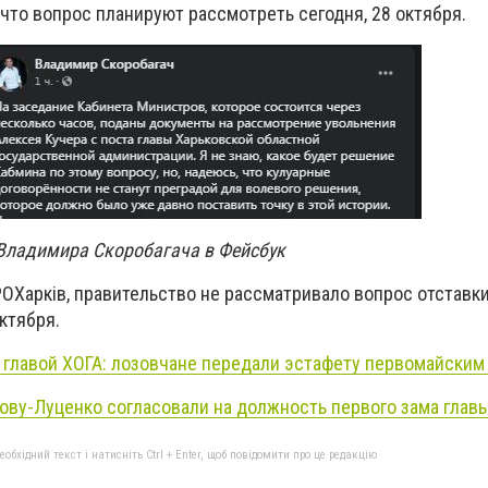
 что вопрос планируют рассмотреть сегодня, 28 октября.
 Владимира Скоробагача в Фейсбук
OХарків, правительство не рассматривало вопрос отставк
ктября.
 главой ХОГА: лозовчане передали эстафету первомайским
рову-Луценко согласовали на должность первого зама глав
бхідний текст і натисніть Ctrl + Enter, щоб повідомити про це редакцію