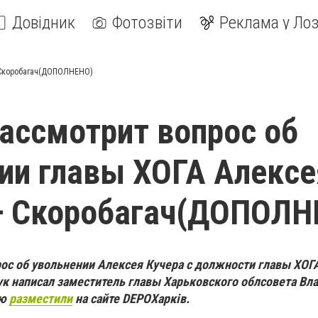
Довідник
Фотозвіти
Реклама у Лоз
— Скоробагач(ДОПОЛНЕНО)
ассмотрит вопрос об
ии главы ХОГА Алексе
— Скоробагач(ДОПОЛН
ос об увольнении Алексея Кучера с должности главы ХОГА
к написал заместитель главы Харьковского облсовета Вл
ию
разместили
на сайте DEPOХарків.