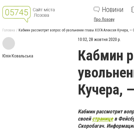
Новини
Про Лозову
Головна
Кабмин рассмотрит вопрос об увольнении главы ХОГА Алексея Кучера, 
10:02, 28 жовтня 2020 р.
Кабмин р
Юлія Ковальська
увольнен
Кучера, 
Кабмин рассмотрит вопр
своей
странице
в Фейсбу
Скоробагач. Информац