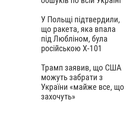
обшуків по всій Україні
У Польщі підтвердили,
що ракета, яка впала
під Любліном, була
російською Х-101
Трамп заявив, що США
можуть забрати з
України «майже все, що
захочуть»