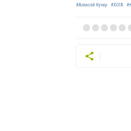
#Алексей Кучер
#ХОГА
#