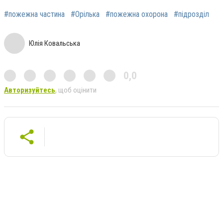
#пожежна частина
#Орілька
#пожежна охорона
#підрозділ
Юлія Ковальська
0,0
Авторизуйтесь
, щоб оцінити