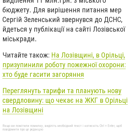
виділення 11 млн.грн. з міського
бюджету. Для вирішення питання мер
Сергій Зеленський звернувся до ДСНС,
йдеться у публікації на сайті Лозівської
міськради.
Читайте також:
На Лозівщині, в Орільці,
призупинили роботу пожежної охорони:
хто буде гасити загоряння
Переглянуть тарифи та планують нову
свердловину: що чекає на ЖКГ в Орільці
на Лозівщині
Якщо ви помітили помилку, виділіть необхідний текст і натисніть Ctrl + Enter, щоб
повідомити про це редакцію