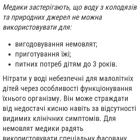
Медики застерігають, що
воду з колодязів
та природних джерел не можна
використовувати для
:
вигодовування немовлят;
приготування їжі;
питних потреб дітям д
о 3 років.
Нітрати у воді небезпечні для малолітніх
дітей через особливості функціонування
їхнього організму. Він може страждати
від недостачі кисню навіть за відсутності
видимих клінічних симптомів. Д
ля
немовлят медики радять
використовувати спеціальну фасовану