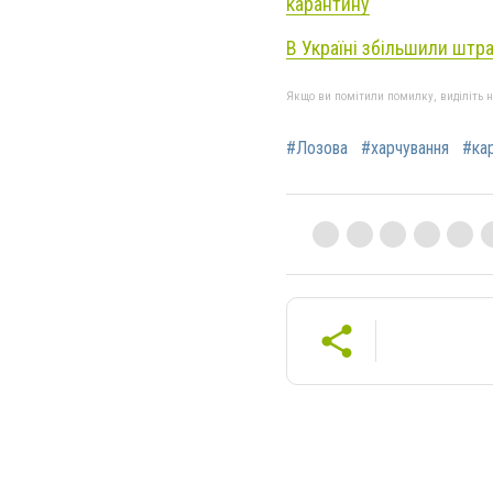
карантину
В Україні збільшили штра
Якщо ви помітили помилку, виділіть нео
#Лозова
#харчування
#ка