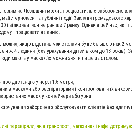
етеріям на Лозівщині можна працювати, але заборонено в
, майстер-класи та публічні події. Заклади громадського ха
0 і відкриватися не раніше 7 ранку. Однак в цей час, як і п
дому і працювати на виніс.
в можна, якщо відстань між столами буде більшою ніж 2 ме
е ніж 4 людини (без урахування дітей віком до 18 років). З
люди мають у масках, їх можна зняти лише за столом.
 про дистанцію у черзі 1,5 метри;
ників масками або респіраторами і контролювати їх викори
икористаних масок у контейнери або урни.
ах харчування заборонено обслуговувати клієнтів без вдягну
ині перевіряли, як в транспорті, магазинах і кафе дотриму