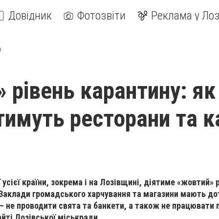
Довідник
Фотозвіти
Реклама у Лоз
й
 рівень карантину: як
имуть ресторани та к
ї усієї країни, зокрема і на Лозівщині, діятиме «жовтий» 
 Заклади громадського харчування та магазини мають д
 не проводити свята та банкети, а також не працювати п
йті Лозівської міськради.