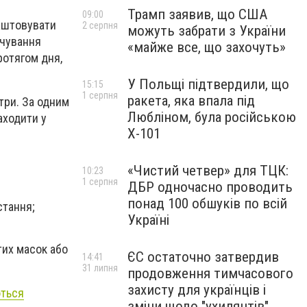
Трамп заявив, що США
09:00
лаштовувати
2 серпня
можуть забрати з України
рчування
«майже все, що захочуть»
ротягом дня,
У Польщі підтвердили, що
15:15
1 серпня
ракета, яка впала під
три. За одним
Любліном, була російською
аходити у
Х-101
«Чистий четвер» для ТЦК:
10:23
1 серпня
ДБР одночасно проводить
понад 100 обшуків по всій
стання;
Україні
тих масок або
ЄС остаточно затвердив
14:41
31 липня
продовження тимчасового
захисту для українців і
ються
зміни щодо "ухилянтів"