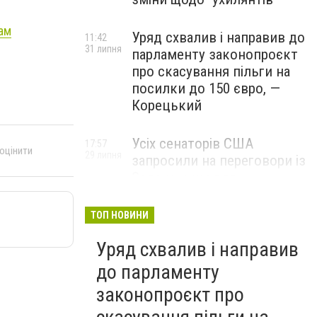
нам
Уряд схвалив і направив до
11:42
31 липня
парламенту законопроєкт
про скасування пільги на
посилки до 150 євро, —
Корецький
Усіх сенаторів США
17:57
 оцінити
29 липня
запросили на переговори із
Зеленським для
обговорення санкцій проти
Росії, – The Hill
ТОП НОВИНИ
Уряд схвалив і направив
до парламенту
законопроєкт про