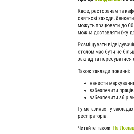
Кафе, ресторанам та каф
святкові заходи, бенкети
можуть працювати до 00.0
можна доставляти їжу до
Розміщувати відвідувачі
столом має бути не більш
заклад та пересуватися 
Також заклади повинні:
нанести маркування
забезпечити праців
забезпечити збір в
І у магазинах і у заклад
респіраторів.
Читайте також:
На Лозівщ