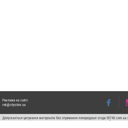
Реклама на сайті:
rek@citysites.ua
Допускається цитування матеріалів без отримання попередньої згоди 05745.com.ua з
пошукових систем гіперпосилання на цитовані статті не нижче другого абзацу в тек