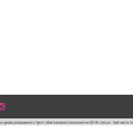
а умови розміщення в тексті обов'язкового посилання на 05745.com.ua - Сайт міста Л
сті або в якості джерела. Порушення виняткових прав переслідується Законом.