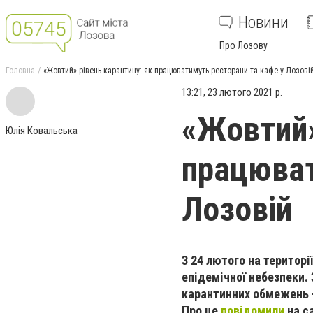
Новини
Про Лозову
Головна
«Жовтий» рівень карантину: як працюватимуть ресторани та кафе у Лозові
13:21, 23 лютого 2021 р.
«Жовтий»
Юлія Ковальська
працюват
Лозовій
З 24 лютого на територі
епідемічної небезпеки.
карантинних обмежень –
Про це
повідомили
на са