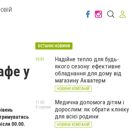
овій
ОСТАННІ НОВИНИ
Надійне тепло для будь-
10:01
якого сезону: ефективне
афе у
обладнання для дому від
магазину Акватерм
НОВИНИ КОМПАНІЙ
Медична допомога дітям і
11:00
3 серпня
дорослим: як обрати клініку
рівень
для всієї родини
отримуватись
ісля 00.00.
НОВИНИ КОМПАНІЙ