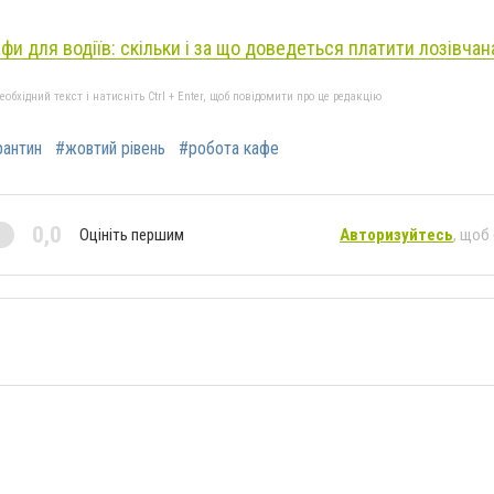
фи для водіїв: скільки і за що доведеться платити лозівча
бхідний текст і натисніть Ctrl + Enter, щоб повідомити про це редакцію
рантин
#жовтий рівень
#робота кафе
0,0
Оцініть першим
Авторизуйтесь
, щоб