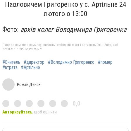
Павловичем Григоренко у с. Артільне 24
лютого о 13:00
Фото:
архів колег Володимира Григоренка
Якщо ви помітили помилку, виділіть необхідний текст і натисніть Ctrl + Enter, щоб
повідомити про це редакцію
#Вчитель
#директор
#Володимир Григоренко
#помер
#втрата
#Артільне
Роман Деняк
0,0
Авторизуйтесь
, щоб оцінити