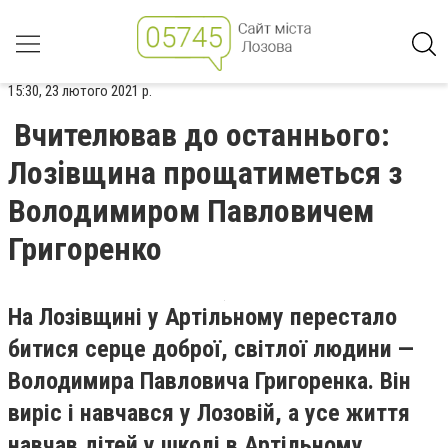
15:30, 23 лютого 2021 р.
Вчителював до останнього:
Лозівщина прощатиметься з
Володимиром Павловичем
Григоренко
На Лозівщині у Артільному перестало
битися серце доброї, світлої людини —
Володимира Павловича Григоренка. Він
виріс і навчався у Лозовій, а усе життя
навчав дітей у школі в Артільному.