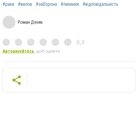
#раки
#вилов
#заборона
#линяння
#відповідальність
Роман Деняк
0,0
Авторизуйтесь
, щоб оцінити