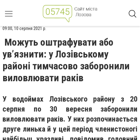
09:00, 10 серпня 2021 р.
Можуть оштрафувати або
ув’язнити: у Лозівському
районі тимчасово заборонили
виловлювати раків
У водоймах Лозівського району з 20
серпня по 30 вересня заборонили
виловлювати раків. У них розпочинається
друге линька й у цей період членистоногі
найбільш уразливі,
повідомив
г
оловний