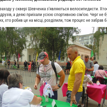
заходу у сквер
і Шевченка з’являються велосипедисти. Хто
друзів, а деякі приїхали усією спортивною сім’єю. Черг не бу
их, хто робив це на місці, розділили, тож процес не забрав б