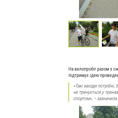
На велопробіг разом з с
підтримує ідею проведен
«Такі заходи потрібні, 
не тренується у трена
спортом», – зазначила