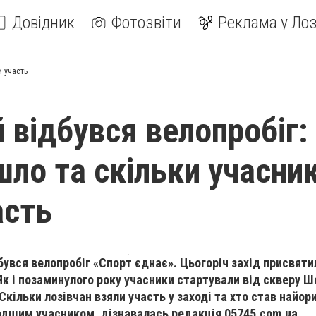
Довідник
Фотозвіти
Реклама у Лоз
и участь
 відбувся велопробіг:
шло та скільки учасник
асть
бувся велопробіг «Спорт єднає». Цьогоріч захід присвяти
Як і позаминулого року учасники стартували від скверу Ш
кільки лозівчан взяли участь у заході та хто став найор
дшим учасником, дізнавалась редакція 05745.
com
.
ua