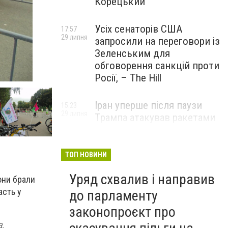
Корецький
Усіх сенаторів США
17:57
29 липня
запросили на переговори із
Зеленським для
обговорення санкцій проти
Росії, – The Hill
Іран уперше після паузи
15:23
29 липня
Трампа атакував ракетами
американську базу
ТОП НОВИНИ
Уряд схвалив і направив
они брали
асть у
до парламенту
законопроєкт про
а.