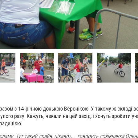
 разом з 14-річною донькою Веронікою. У такому ж складі в
улого разу. Кажуть, чекали на цей захід, і хочуть зробити уч
радицією.
дами. Тут такий драйв, цікаво», – говорить лозівчанка Олен