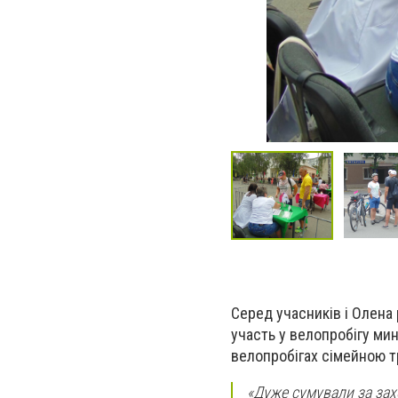
Серед учасників і Олена
участь у велопробігу мин
велопробігах сімейною т
«Дуже сумували за захо