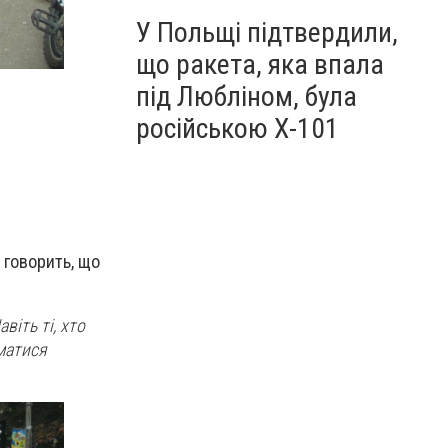
У Польщі підтвердили,
що ракета, яка впала
під Любліном, була
російською Х-101
 говорить, що
віть ті, хто
йматися