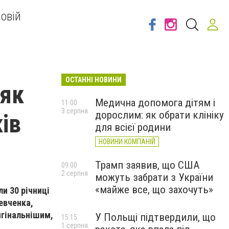
овій
ОСТАННІ НОВИНИ
 як
Медична допомога дітям і
11:00
3 серпня
дорослим: як обрати клініку
ів
для всієї родини
НОВИНИ КОМПАНІЙ
Трамп заявив, що США
09:00
2 серпня
можуть забрати з України
«майже все, що захочуть»
ли 30 річниці
евченка,
игінальнішим,
У Польщі підтвердили, що
15:15
1 серпня