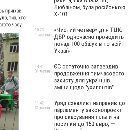
ракета, яка впала під
Любліном, була російською
сь приїхав
Х-101
ло, тих, хто
агато часу.
«Чистий четвер» для ТЦК:
10:23
1 серпня
ДБР одночасно проводить
понад 100 обшуків по всій
Україні
ЄС остаточно затвердив
14:41
31 липня
продовження тимчасового
захисту для українців і
зміни щодо "ухилянтів"
Уряд схвалив і направив до
11:42
31 липня
парламенту законопроєкт
про скасування пільги на
посилки до 150 євро, —