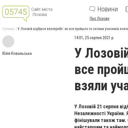
Новини
Про Лозову
Головна
У Лозовій відбувся велопробіг: як все пройшло та скільки учасників взял
14:01, 25 серпня 2021 р.
У Лозовій
Юлія Ковальська
все прой
взяли уч
У Лозовій 21 серпня від
Незалежності України. 
фінішували також там. С
найстаршим та наймоло