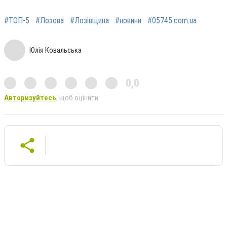
#ТОП-5
#Лозова
#Лозівщина
#новини
#05745.com.ua
Юлія Ковальська
0,0
Авторизуйтесь
, щоб оцінити