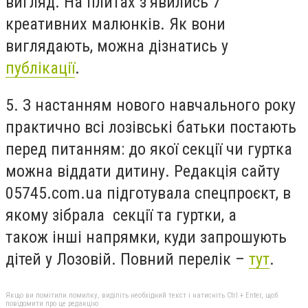
вигляд. На плитах з’явились 7
креативних малюнків. Як вони
виглядають, можна дізнатись у
публікації
.
5. З настанням нового навчального року
практично всі лозівські батьки постають
перед питанням: до якої секції чи гуртка
можна віддати дитину. Редакція сайту
05745.com.ua підготувала спецпроєкт, в
якому зібрала секції та гуртки, а
також інші напрямки, куди запрошують
дітей у Лозовій. Повний перелік –
тут
.
Якщо ви помітили помилку, виділіть необхідний текст і натисніть Ctrl + Enter, щоб
повідомити про це редакцію