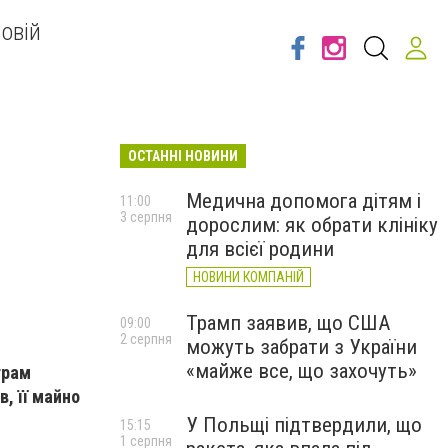
овій
ОСТАННІ НОВИНИ
Медична допомога дітям і
11:00
3 серпня
дорослим: як обрати клініку
для всієї родини
НОВИНИ КОМПАНІЙ
Трамп заявив, що США
09:00
2 серпня
можуть забрати з України
«майже все, що захочуть»
грам
в, її майно
У Польщі підтвердили, що
15:15
1 серпня