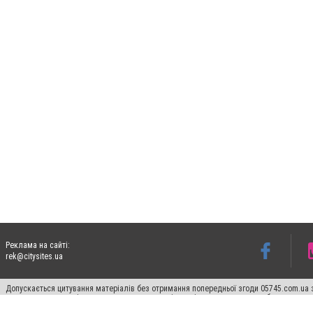
Реклама на сайті:
rek@citysites.ua
Допускається цитування матеріалів без отримання попередньої згоди 05745.com.ua з
пошукових систем гіперпосилання на цитовані статті не нижче другого абзацу в тек