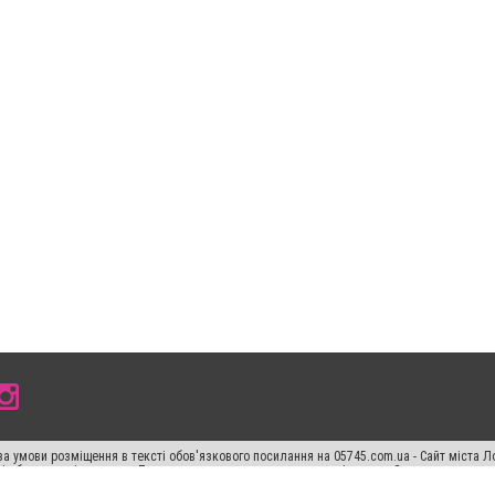
а умови розміщення в тексті обов'язкового посилання на 05745.com.ua - Сайт міста Л
сті або в якості джерела. Порушення виняткових прав переслідується Законом.