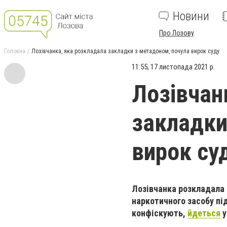
Новини
Про Лозову
Головна
Лозівчанка, яка розкладала закладки з метадоном, почула вирок суду
11:55, 17 листопада 2021 р.
Лозівчан
закладки
вирок су
Лозівчанка розкладала 
наркотичного засобу під
конфіскують,
йдеться
у