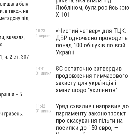
ракета, яка впала під
алишала біля
Любліном, була російською
и, а також на
Х-101
 метадону під
«Чистий четвер» для ТЦК:
10:23
1 серпня
и, вказала,
ДБР одночасно проводить
є.
понад 100 обшуків по всій
Україні
 ч. 2 ст. 307
ЄС остаточно затвердив
14:41
31 липня
продовження тимчасового
захисту для українців і
зміни щодо "ухилянтів"
арання – 6
Уряд схвалив і направив до
11:42
31 липня
парламенту законопроєкт
ч гривень.
про скасування пільги на
посилки до 150 євро, —