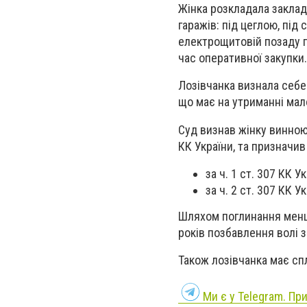
Жінка розкладала заклад
гаражів: під цеглою, під
електрощитовій позаду га
час оперативної закупки.
Лозівчанка визнала себе
що має на утриманні мал
Суд визнав жінку винною 
КК України, та призначив
за ч. 1 ст. 307 КК У
за ч. 2 ст. 307 КК 
Шляхом поглинання менш 
років позбавлення волі з
Також лозівчанка має сп
Ми є у Telegram. Пр