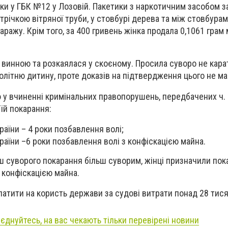
ки у ГБК №12 у Лозовій. Пакетики з наркотичним засобом з
 стрічкою вітряної труби, у стовбурі дерева та між стовбурам
ражу. Крім того, за 400 гривень жінка продала 0,1061 грам
 винною та розкаялася у скоєному. Просила суворо не карат
олітню дитину, проте доказів на підтвердження цього не ма
у вчиненні кримінальних правопорушень, передбачених ч. 1,
 їй покарання:
країни – 4 роки позбавлення волі;
України –6 роки позбавлення волі з конфіскацією майна.
суворого покарання більш суворим, жінці призначили пок
 конфіскацією майна.
латити на користь держави за судові витрати понад 28 тися
иєднуйтесь, на вас чекають тільки перевірені новини