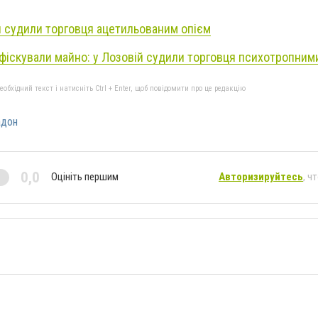
й судили торговця ацетильованим опієм
нфіскували майно: у Лозовій судили торговця психотропни
бхідний текст і натисніть Ctrl + Enter, щоб повідомити про це редакцію
адон
0,0
Оцініть першим
Авторизируйтесь
, ч