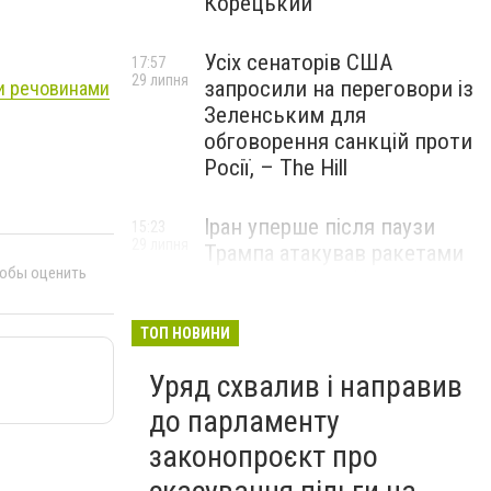
Корецький
Усіх сенаторів США
17:57
29 липня
запросили на переговори із
ми речовинами
Зеленським для
обговорення санкцій проти
Росії, – The Hill
Іран уперше після паузи
15:23
29 липня
Трампа атакував ракетами
тобы оценить
американську базу
ТОП НОВИНИ
Уряд схвалив і направив
до парламенту
законопроєкт про