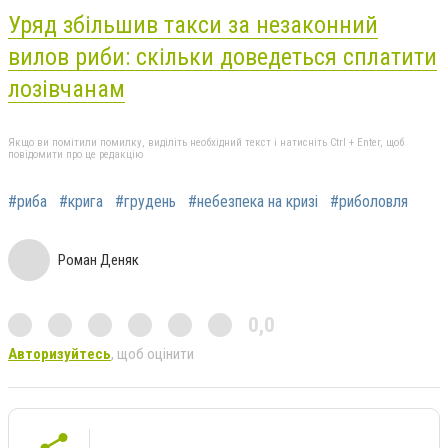
Уряд збільшив такси за незаконний
вилов риби: скільки доведеться сплатити
лозівчанам
Якщо ви помітили помилку, виділіть необхідний текст і натисніть Ctrl + Enter, щоб
повідомити про це редакцію
#риба
#крига
#грудень
#небезпека на кризі
#риболовля
Роман Деняк
0,0
Авторизуйтесь
, щоб оцінити