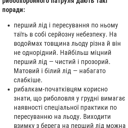
рибоохоронного патруля дають такі
поради:
перший лід і пересування по ньому
таїть в собі серйозну небезпеку. На
водоймах товщина льоду різна й він
не однорідний. Найбільш міцний
перший лід — чистий і прозорий.
Матовий і білий лід — набагато
слабкіше.
рибалкам-початківцям корисно
знати, що риболовля у грудні вимагає
наявності спеціальної практики по
пересуванню на льоду. Виходити
взимку з берега на перший лід можна