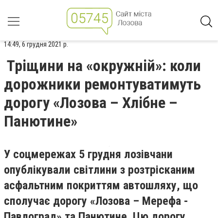
14:49, 6 грудня 2021 р.
Тріщини на «окружній»: коли
дорожники ремонтуватимуть
дорогу «Лозова – Хлібне –
Панютине»
У соцмережах 5 грудня лозівчани
опублікували світлини з розтрісканим
асфальтним покриттям автошляху, що
сполучає дорогу «Лозова – Мерефа -
Павлоград» та Панютине. Цю дорогу