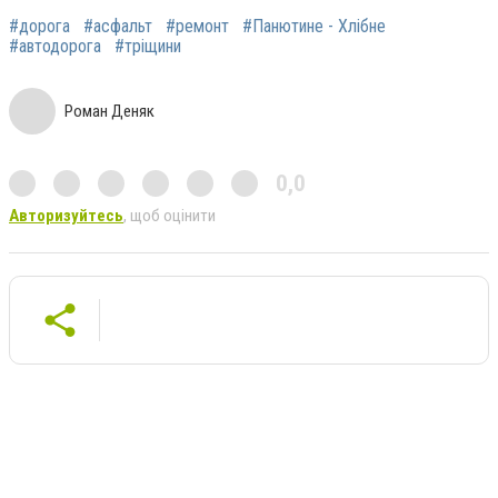
#дорога
#асфальт
#ремонт
#Панютине - Хлібне
#автодорога
#тріщини
Роман Деняк
0,0
Авторизуйтесь
, щоб оцінити