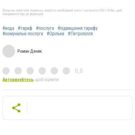
Якщо ви помітили помилку, виділіть необхідний текст і натисніть Ctrl + Enter, щоб
повідомити про це редакцію
#вода
#тариф
#послуга
#підвищення тарифу
#комунальні послуги
#Орілька
#Петропілля
Роман Деняк
0,0
Авторизуйтесь
, щоб оцінити