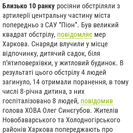
Близько 10 ранку
росіяни обстріляли з
артилерії центральну частину міста
попередньо з САУ "Піон"
. Був великий
квадрат обстрілу,
повідомляє
мер
Харкова. Снаряди влучили у місце
відпочинку, дитячий садок, біля
п'ятиповерхівки, у житловий будинок. В
результаті цього обстрілу 4 людей
загинуло, 14 отримали поранення, в тому
числі 8-річна дитина, з них
госпіталізовано 8 людей,
повідомив
г
олова ХОВА Олег Синєгубов.
Жителів
Новобаварського та Холодногірського
районів Харкова попереджають про