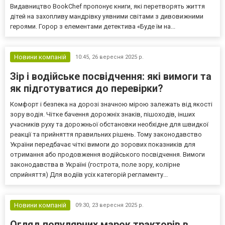
Видавництво BookChef пропонує книги, які перетворять життя
дітей на захопливу мандрівку уявними світами з дивовижними
героями. Горор з елементами детектива «Буде їм на...
Новини компаній
10:45,
26 вересня 2025 р.
Зір і водійське посвідчення: які вимоги та
як підготуватися до перевірки?
Комфорт і безпека на дорозі значною мірою залежать від якості
зору водія. Чітке бачення дорожніх знаків, пішоходів, інших
учасників руху та дорожньої обстановки необхідне для швидкої
реакції та прийняття правильних рішень. Тому законодавство
України передбачає чіткі вимоги до зорових показників для
отримання або продовження водійського посвідчення. Вимоги
законодавства в Україні (гострота, поле зору, колірне
сприйняття) Для водіїв усіх категорій регламенту...
Новини компаній
09:30,
23 вересня 2025 р.
Огляд популярних марок тракторів в