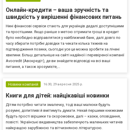
Онлайн-кредити – ваша зручність та
швидкість у вирішенні фінансових питань
Нині фінансові сервіси стають для українців дедалі доступнішими
та простішими. Якщо раніше з метою отримати гроші в кредит
було необхідно відправлятися у найближчий банк, далі довго по
часу збирати потрібні довідки та чекати кілька тижнів на
підтвердження позики, сьогодні усе це можна зробити за лічені
хвилини. Більш детальніше на сайті надійної і перевіреної компанії
Avocredit (Авокредіт), де ви знайдете відповіді на всі ваші
питання, а також зрозумієте,...
Новини компаній
16:30,
29 вересня 2025 р.
Книги для дітей: найцікавіші новинки
Дітям потрібно читати змалечку, тоді ваші малюки будуть
розумні, допитливі й вмітимуть думати. Нехай першими книжками
будуть прості віршики та скоромовки, далі – казки, оповідання,
повісті. Українські видавництва забезпечують маленьких читачів
найкращою зарубіжною та вітчизняною літературою.