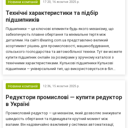
Новини компаній
17:20,
16 жовтня 2025 р.
Технічні характеристики та підбір
підшипників
Підшипники — це ключові елементи будь-якого механізму, що
забезпечують плавне обертання та мінімальне тертя між
деталями. На сайті iBearing.com.ua представлено великий
асортимент рішень для промисловості, машинобудування,
сільського господарства та автомобільної техніки. Тут ви можете
купити підшипник онлайн за розмірами у зручному каталозі з
технічними характеристиками. Кулькові підшипники Кулькові
підшипники — універсальний тип, що використовується в біл...
Новини компаній
12:36,
15 жовтня 2025 р.
Редуктори промислові — купити редуктор
в Україні
Промисловий редуктор — це механізм, який дозволяє знижувати
швидкість обертання та підвищувати крутний момент між
валами. Він надзвичайно важливий у системах автоматизації,