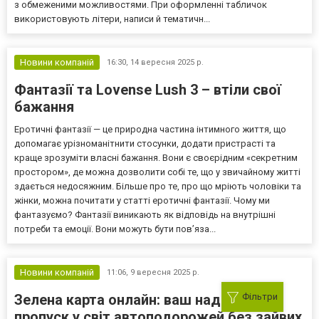
з обмеженими можливостями. При оформленні табличок
використовують літери, написи й тематичн...
Новини компаній
16:30,
14 вересня 2025 р.
Фантазії та Lovense Lush 3 – втіли свої
бажання
Еротичні фантазії — це природна частина інтимного життя, що
допомагає урізноманітнити стосунки, додати пристрасті та
краще зрозуміти власні бажання. Вони є своєрідним «секретним
простором», де можна дозволити собі те, що у звичайному житті
здається недосяжним. Більше про те, про що мріють чоловіки та
жінки, можна почитати у статті еротичні фантазії. Чому ми
фантазуємо? Фантазії виникають як відповідь на внутрішні
потреби та емоції. Вони можуть бути пов’яза...
Новини компаній
11:06,
9 вересня 2025 р.
Зелена карта онлайн: ваш надійний
Фільтри
пропуск у світ автоподорожей без зайвих