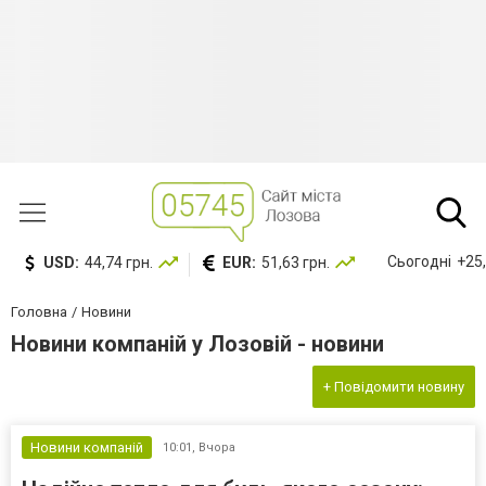
Сьогодні
+25,
USD:
44,74 грн.
EUR:
51,63 грн.
Головна
Новини
Новини компаній у Лозовій - новини
+ Повідомити новину
Новини компаній
10:01,
Вчора