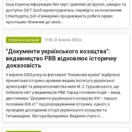
іншу корисну інформацію без черг і дзвінків Це зручно, швидко та
доступно 24/7. Щоб зареєструватись, перейдіть за посиланням:
t.me/mygrmu_bot «Газмережі» продовжують робити сервіс
простішим і ближчим до своїх...
Новини компаній
17:00,
21 жовтня 2025 р.
"Документи українського козацтва":
видавництво РВВ відновлює історичну
доказовість
У вересні 2025 року на фестивалі “Книжкова країна” відбулася
презентація історико-архівних видань Інституту української
археографії та джерелознавства імені М. С. Грушевського, що
побачили світ у видавництві РВВ. Серед головних подій – вихід
двотомника “Документи українського козацтва XVI – першої
половини XVII ст.” під упорядкуванням історика, одного з
провідних дослідників історії українського козацтва та
Гетьманщини, Віктора Брехуненка. Видання стало н...