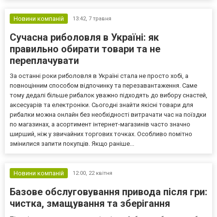
Новини компаній
13:42,
7 травня
Сучасна риболовля в Україні: як
правильно обирати товари та не
переплачувати
За останні роки риболовля в Україні стала не просто хобі, а
повноцінним способом відпочинку та перезавантаження. Саме
тому дедалі більше рибалок уважно підходять до вибору снастей,
аксесуарів та електроніки. Сьогодні знайти якісні товари для
рибалки можна онлайн без необхідності витрачати час на поїздки
по магазинах, а асортимент інтернет-магазинів часто значно
ширший, ніж у звичайних торгових точках. Особливо помітно
змінилися запити покупців. Якщо раніше...
Новини компаній
12:00,
22 квітня
Базове обслуговування привода після гри:
чистка, змащування та зберігання