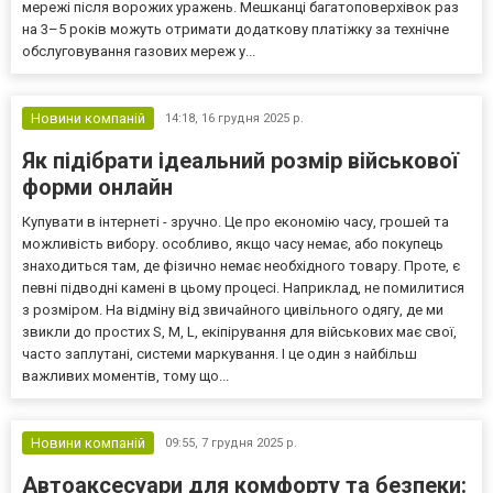
мережі після ворожих уражень. Мешканці багатоповерхівок раз
на 3–5 років можуть отримати додаткову платіжку за технічне
обслуговування газових мереж у...
Новини компаній
14:18,
16 грудня 2025 р.
Як підібрати ідеальний розмір військової
форми онлайн
Купувати в інтернеті - зручно. Це про економію часу, грошей та
можливість вибору. особливо, якщо часу немає, або покупець
знаходиться там, де фізично немає необхідного товару. Проте, є
певні підводні камені в цьому процесі. Наприклад, не помилитися
з розміром. На відміну від звичайного цивільного одягу, де ми
звикли до простих S, M, L, екіпірування для військових має свої,
часто заплутані, системи маркування. І це один з найбільш
важливих моментів, тому що...
Новини компаній
09:55,
7 грудня 2025 р.
Автоаксесуари для комфорту та безпеки: