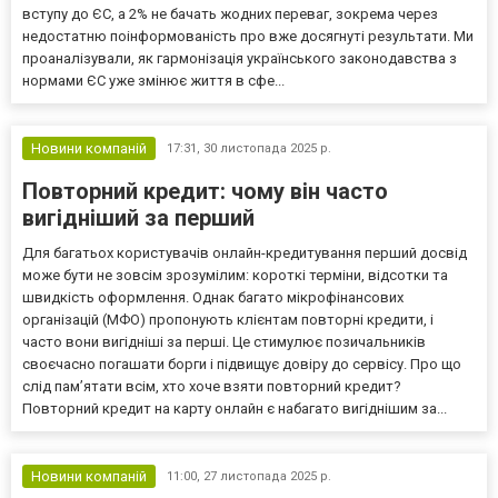
вступу до ЄС, а 2% не бачать жодних переваг, зокрема через
недостатню поінформованість про вже досягнуті результати. Ми
проаналізували, як гармонізація українського законодавства з
нормами ЄС уже змінює життя в сфе...
Новини компаній
17:31,
30 листопада 2025 р.
Повторний кредит: чому він часто
вигідніший за перший
Для багатьох користувачів онлайн-кредитування перший досвід
може бути не зовсім зрозумілим: короткі терміни, відсотки та
швидкість оформлення. Однак багато мікрофінансових
організацій (МФО) пропонують клієнтам повторні кредити, і
часто вони вигідніші за перші. Це стимулює позичальників
своєчасно погашати борги і підвищує довіру до сервісу. Про що
слід пам’ятати всім, хто хоче взяти повторний кредит?
Повторний кредит на карту онлайн є набагато вигіднішим за...
Новини компаній
11:00,
27 листопада 2025 р.