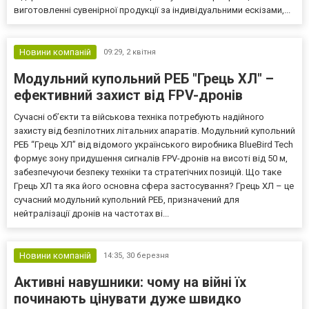
виготовленні сувенірної продукції за індивідуальними ескізами,...
Новини компаній
09:29,
2 квітня
Модульний купольний РЕБ "Грець ХЛ" –
ефективний захист від FPV-дронів
Сучасні об’єкти та військова техніка потребують надійного
захисту від безпілотних літальних апаратів. Модульний купольний
РЕБ “Грець ХЛ” від відомого українського виробника BlueBird Tech
формує зону придушення сигналів FPV-дронів на висоті від 50 м,
забезпечуючи безпеку техніки та стратегічних позицій. Що таке
Грець ХЛ та яка його основна сфера застосування? Грець ХЛ – це
сучасний модульний купольний РЕБ, призначений для
нейтралізації дронів на частотах ві...
Новини компаній
14:35,
30 березня
Активні навушники: чому на війні їх
починають цінувати дуже швидко