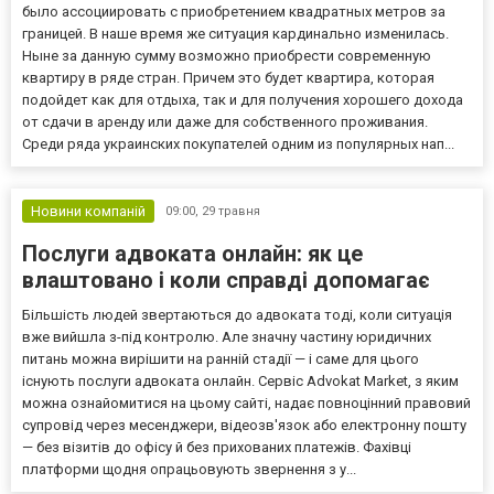
было ассоциировать с приобретением квадратных метров за
границей. В наше время же ситуация кардинально изменилась.
Ныне за данную сумму возможно приобрести современную
квартиру в ряде стран. Причем это будет квартира, которая
подойдет как для отдыха, так и для получения хорошего дохода
от сдачи в аренду или даже для собственного проживания.
Среди ряда украинских покупателей одним из популярных нап...
Новини компаній
09:00,
29 травня
Послуги адвоката онлайн: як це
влаштовано і коли справді допомагає
Більшість людей звертаються до адвоката тоді, коли ситуація
вже вийшла з-під контролю. Але значну частину юридичних
питань можна вирішити на ранній стадії — і саме для цього
існують послуги адвоката онлайн. Сервіс Advokat Market, з яким
можна ознайомитися на цьому сайті, надає повноцінний правовий
супровід через месенджери, відеозв'язок або електронну пошту
— без візитів до офісу й без прихованих платежів. Фахівці
платформи щодня опрацьовують звернення з у...