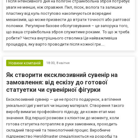
Після інтенсивного дня на полігоні страйкбольна зброя потребує
уваги не менше, ніж справжня. Пил, пісок, волога та залишки
пластику від куль поступово накопичуються всередині
механізмів, що може призвести до втрати точності або раптової
поломки. Регулярне базове обслуговування – це запорука того,
що ваша страйкбольна зброя служитиме роками. То що ж треба
робити? Чистка внутрішнього стволика Це найважливіша
процедура, яку варто проводити після кожної гри....
Новини компаній
18:00,
8 квітня
Як створити ексклюзивний сувенір на
замовлення: від ескізу до готової
статуетки чи сувенірної фігурки
Ексклюзивний сувенір — це не просто подарунок, а втілення
унікальної ідеї у металі чи іншому матеріалі. Створення такого
виробу вимагає професійного підходу, де кожен етап має
значення. Від першої розмови з клієнтом до моменту, коли
готова статуетка потрапляє в руки замовника, проходить
складний творчий та технологічний процес. Виробниче
підприємство Heroldmaster спеціалізується на розробці та