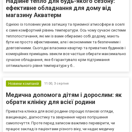
Надійне тепло для будь-якого сезону:
ефективне обладнання для дому від
магазину Акватерм
Однією із головних умов затишку та приємної атмосфери в оселі
є саме комфортний рівень температури. Ось чому сучасні системи
теплопостачання, які ми із вами обираємо собі додому, мають
бути не просто ефективними, але і економними та безпечними і
довговічними. Сьогодні власники квартир та приватних будинків і
комерційних приміщень звикли все частіше обирати максимально
сучасне обладнання, яке б гарантувало крім підтримання
оптимального рівня температури у б...
Новини компаній
11:00,
3 серпня
Медична допомога дітям і дорослим: як
обрати клініку для всієї родини
Приватна клініка для всієї родини спрощує планові огляди,
вакцинацію, діагностику та звернення через погіршення
самопочуття. Проте перед записом важливо перевірити, чи
працює заклад із пацієнтами різного віку, чи надає медичну