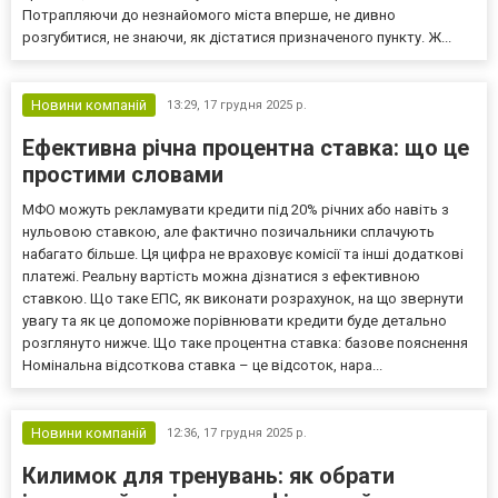
Потрапляючи до незнайомого міста вперше, не дивно
розгубитися, не знаючи, як дістатися призначеного пункту. Ж...
Новини компаній
13:29,
17 грудня 2025 р.
Ефективна річна процентна ставка: що це
простими словами
МФО можуть рекламувати кредити під 20% річних або навіть з
нульовою ставкою, але фактично позичальники сплачують
набагато більше. Ця цифра не враховує комісії та інші додаткові
платежі. Реальну вартість можна дізнатися з ефективною
ставкою. Що таке ЕПС, як виконати розрахунок, на що звернути
увагу та як це допоможе порівнювати кредити буде детально
розглянуто нижче. Що таке процентна ставка: базове пояснення
Номінальна відсоткова ставка – це відсоток, нара...
Новини компаній
12:36,
17 грудня 2025 р.
Килимок для тренувань: як обрати