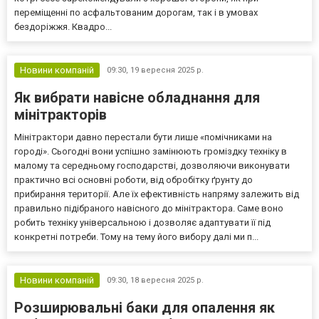
переміщенні по асфальтованим дорогам, так і в умовах
бездоріжжя. Квадро...
Новини компаній
09:30,
19 вересня 2025 р.
Як вибрати навісне обладнання для
мінітракторів
Мінітрактори давно перестали бути лише «помічниками на
городі». Сьогодні вони успішно замінюють громіздку техніку в
малому та середньому господарстві, дозволяючи виконувати
практично всі основні роботи, від обробітку ґрунту до
прибирання території. Але їх ефективність напряму залежить від
правильно підібраного навісного до мінітрактора. Саме воно
робить техніку універсальною і дозволяє адаптувати її під
конкретні потреби. Тому на тему його вибору далі ми п...
Новини компаній
09:30,
18 вересня 2025 р.
Розширювальні баки для опалення як