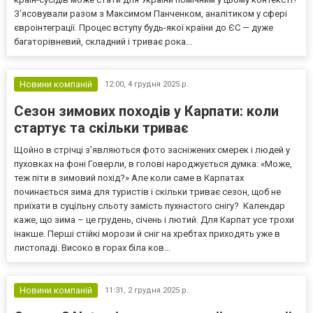
З’ясовували разом з Максимом Панченком, аналітиком у сфері
євроінтеграції. Процес вступу будь-якої країни до ЄС — дуже
багаторівневий, складний і триває рока...
Новини компаній
12:00,
4 грудня 2025 р.
Сезон зимових походів у Карпати: коли
стартує та скільки триває
Щойно в стрічці з’являються фото засніжених смерек і людей у
пуховках на фоні Говерли, в голові народжується думка: «Може,
теж піти в зимовий похід?» Але коли саме в Карпатах
починається зима для туристів і скільки триває сезон, щоб не
приїхати в суцільну сльоту замість пухнастого снігу? Календар
каже, що зима – це грудень, січень і лютий. Для Карпат усе трохи
інакше. Перші стійкі морози й сніг на хребтах приходять уже в
листопаді. Високо в горах біла ков...
Новини компаній
11:31,
2 грудня 2025 р.