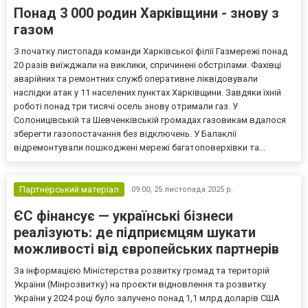
Понад 3 000 родин Харківщини - знову з
газом
З початку листопада команди Харківської філії Газмережі понад
20 разів виїжджали на виклики, спричинені обстрілами. Фахівці
аварійних та ремонтних служб оперативне ліквідовували
наслідки атак у 11 населених пунктах Харківщини. Завдяки їхній
роботі понад три тисячі осель знову отримали газ. У
Солоницівській та Шевченківській громадах газовикам вдалося
зберегти газопостачання без відключень. У Балаклії
відремонтували пошкоджені мережі багатоповерхівки та...
Партнерський матеріал
09:00,
25 листопада 2025 р.
ЄС фінансує — українські бізнеси
реалізують: де підприємцям шукати
можливості від європейських партнерів
За інформацією Міністерства розвитку громад та територій
України (Мінрозвитку) на проєкти відновлення та розвитку
України у 2024 році було залучено понад 1,1 млрд доларів США