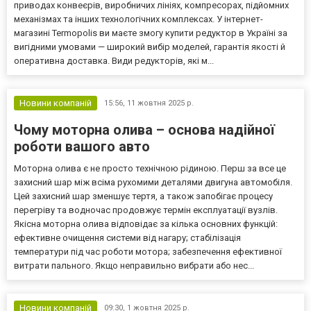
приводах конвеєрів, виробничих лініях, компресорах, підйомних
механізмах та інших технологічних комплексах. У інтернет-
магазині Termopolis ви маєте змогу купити редуктор в Україні за
вигідними умовами — широкий вибір моделей, гарантія якості й
оперативна доставка. Види редукторів, які м...
Новини компаній
15:56,
11 жовтня 2025 р.
Чому моторна олива – основа надійної
роботи вашого авто
Моторна олива є не просто технічною рідиною. Перш за все це
захисний шар між всіма рухомими деталями двигуна автомобіля.
Цей захисний шар зменшує тертя, а також запобігає процесу
перегріву та водночас продовжує термін експлуатації вузлів.
Якісна моторна олива відповідає за кілька основних функцій:
ефективне очищення системи від нагару; стабілізація
температури під час роботи мотора; забезпечення ефективної
витрати пального. Якщо неправильно вибрати або нес...
Новини компаній
09:30,
1 жовтня 2025 р.