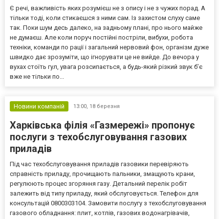
Є речі, важливість яких розумієш не з опису і не з чужих порад. А
тільки тоді, коли стикаєшся з ними сам. Із захистом слуху саме
так. Поки шум десь далеко, на задньому плані, про нього майже
не думаєш. Але коли поруч постійні пострiли, вибухи, робота
техніки, команди по рації і загальний нервовий фон, організм дуже
швидко дає зрозуміти, що ігнорувати це не вийде. До вечора у
вухах стоїть гул, увага розсипається, а будь-який різкий звук б’є
вже не тільки по...
Новини компаній
13:00,
18 березня
Харківська філія «Газмережі» пропонує
послуги з техобслуговування газових
приладів
Під час техобслуговування приладів газовики перевіряють
справність приладу, прочищають пальники, змащують крани,
регулюють процес згоряння газу. Детальний перелік робіт
залежить від типу приладу, який обслуговується. Телефон для
консультацій 0800303104. Замовити послугу з техобслуговування
газового обладнання: плит, котлів, газових водонагрівачів,