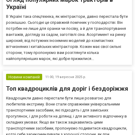
Україні
В Україні така спецтехніка, як мінітрактори, давно перестала бути
розкішшю. Сьогодні це справжній помічник у господарстві. Він
потрібен не лише для оранки чи посіву, а й для транспортування
вантажів, догляду за садом, заготівлі сіна. Асортимент на ринку
широкий, від потужних іноземних моделей до компактних
вітчизняних і китайських мінітракторів. Кожен має свої сильні
сторони, тому пропонуємо вам розглянути кілька
найпопулярніших марок, які добре прижилися...
Новини компаній
11:00,
19 вересня 2025 р.
Топ квадроциклів для доріг і бездоріжжя
Квадроцикли давно перестали бути лише розвагою для
любителів екстриму. Вони стали справжніми універсальними
транспортними засобами, які підходять і для заміських
прогулянок, і для роботи на ділянці, і для активного відпочинку в
складних умовах. Якщо ви також зацікавились цими
транспортними засобами, пропонуємо подивитися квадроцикли,
котрі себе зарекомендували з хорошої сторони, як при