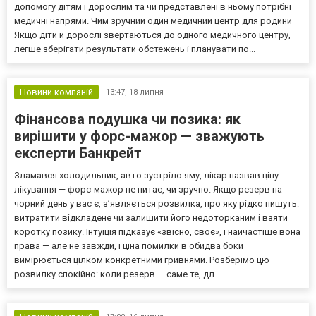
допомогу дітям і дорослим та чи представлені в ньому потрібні
медичні напрями. Чим зручний один медичний центр для родини
Якщо діти й дорослі звертаються до одного медичного центру,
легше зберігати результати обстежень і планувати по...
Новини компаній
13:47,
18 липня
Фінансова подушка чи позика: як
вирішити у форс-мажор — зважують
експерти Банкрейт
Зламався холодильник, авто зустріло яму, лікар назвав ціну
лікування — форс-мажор не питає, чи зручно. Якщо резерв на
чорний день у вас є, зʼявляється розвилка, про яку рідко пишуть:
витратити відкладене чи залишити його недоторканим і взяти
коротку позику. Інтуїція підказує «звісно, своє», і найчастіше вона
права — але не завжди, і ціна помилки в обидва боки
вимірюється цілком конкретними гривнями. Розберімо цю
розвилку спокійно: коли резерв — саме те, дл...