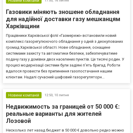
Новини компаній
17:00,
16 липня
Газовики міняють зношене обладнання
для надійної доставки газу мешканцям
Харківщини
Працівники Харківської філії «Газмережі» встановили новий
комплекс газорегулюючого обладнання у одній з деокупованих
громад Харківської області. Нове обладнання, оснащене
системами захисту та автоматики безпеки, забезпечуватиме
подачу газу у домівки двох населених пунктів. Це тисячі родин. У
процесі модернізації системи були задіяні п’ять бригад. Роботи
вдалося провести без припинення газопостачання нашим
клієнтам. Надалі сучасний шафовий газорегуляторн...
Новини компаній
12:50,
10 липня
Недвижимость за границей от 50 000 €:
реальные варианты для жителей
Лозовой
Несколько лет назад бюджет в 50 000 € довольно редко можно