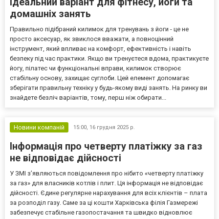
ідеальний варіант для фітнесу, йоги та
домашніх занять
Правильно підібраний килимок для тренувань з йоги - це не
просто аксесуар, як звиклося вважати, а повноцінний
інструмент, який впливає на комфорт, ефективність і навіть
безпеку під час практики. Якщо ви тренуєтеся вдома, практикуєте
йогу, пілатес чи функціональні вправи, килимок створює
стабільну основу, захищає суглоби. Цей елемент допомагає
зберігати правильну техніку у будь-якому виді занять. На ринку ви
знайдете безліч варіантів, тому, перш ніж обирати...
Новини компаній
15:00,
16 грудня 2025 р.
Інформація про четверту платіжку за газ
не відповідає дійсності
У ЗМІ з’являються повідомлення про нібито «четверту платіжку
за газ» для власників котлів і плит. Ця інформація не відповідає
дійсності. Єдине регулярне нарахування для всіх клієнтів – плата
за розподіл газу. Саме за ці кошти Харківська філія Газмережі
забезпечує стабільне газопостачання та швидко відновлює