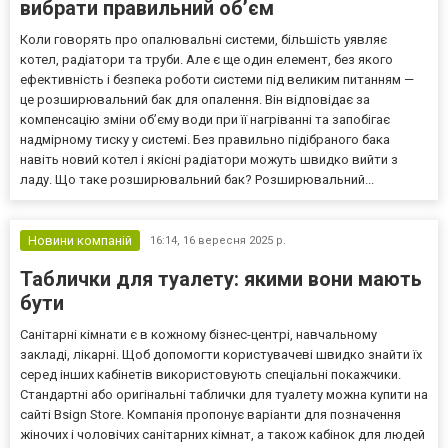
вибрати правильний об’єм
Коли говорять про опалювальні системи, більшість уявляє
котел, радіатори та труби. Але є ще один елемент, без якого
ефективність і безпека роботи системи під великим питанням —
це розширювальний бак для опалення. Він відповідає за
компенсацію зміни об’єму води при її нагріванні та запобігає
надмірному тиску у системі. Без правильно підібраного бака
навіть новий котел і якісні радіатори можуть швидко вийти з
ладу. Що таке розширювальний бак? Розширювальний...
Новини компаній
16:14,
16 вересня 2025 р.
Таблички для туалету: якими вони мають
бути
Санітарні кімнати є в кожному бізнес-центрі, навчальному
закладі, лікарні. Щоб допомогти користувачеві швидко знайти їх
серед інших кабінетів використовують спеціальні покажчики.
Стандартні або оригінальні таблички для туалету можна купити на
сайті Bsign Store. Компанія пропонує варіанти для позначення
жіночих і чоловічих санітарних кімнат, а також кабінок для людей