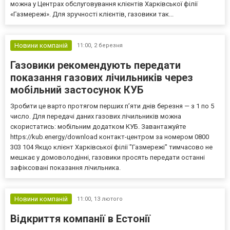
можна у Центрах обслуговування клієнтів Харківської філії
«Газмережі». Для зручності клієнтів, газовики так...
Новини компаній
11:00,
2 березня
Газовики рекомендують передати
показання газових лічильників через
мобільний застосунок КУБ
Зробити це варто протягом перших п’яти днів березня — з 1 по 5
число. Для передачі даних газових лічильників можна
скористатись: мобільним додатком КУБ. Завантажуйте
https://kub.energy/download контакт-центром за номером 0800
303 104 Якщо клієнт Харківської філії "Газмережі" тимчасово не
мешкає у домоволодінні, газовики просять передати останні
зафіксовані показання лічильника.
Новини компаній
11:00,
13 лютого
Відкриття компанії в Естонії