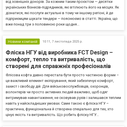
від зовнішніх донорів. За кожним таким проєктом — десятки
українських бізнесів-підрядників, які втілюють його на місцях. Як
дізнатися, які послуги актуальні в тому чи іншому регіоні, й де
підприємцям шукати тендери — пояснюємо в статті. Україна, що
вже понад три з половиною роки щодня...
Новини компаній
10:11,
7 листопада 2025 р.
Фліска НГУ від виробника FCT Design –
комфорт, тепло та витривалість, що
створені для справжніх професіоналів
Флісова кофта давно перестала бути просто частиною форми –
це важливий елемент екіпірування, який забезпечує комфорт,
захист і свободу дій. Для військовослужбовців, охоронців,
волонтерів чи просто активних людей важливо, щоб одяг
витримував навантаження, не сковував рухів і залишався теплим
навіть у найскладніших умовах. Саме такою є фліска НГУ –
практична, функціональна й створена спеціально для тих, хто
цінує якість та витривалість. Що робить фліску НГУ...