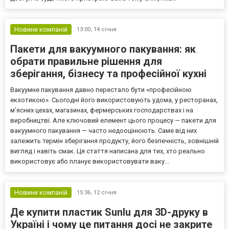
Новини компаній
13:00,
14 січня
Пакети для вакуумного пакування: як
обрати правильне рішення для
зберігання, бізнесу та професійної кухні
Вакуумне пакування давно перестало бути «професійною
екзотикою». Сьогодні його використовують удома, у ресторанах,
м’ясних цехах, магазинах, фермерських господарствах і на
виробництві. Але ключовий елемент цього процесу — пакети для
вакуумного пакування — часто недооцінюють. Саме від них
залежить термін зберігання продукту, його безпечність, зовнішній
вигляд і навіть смак. Ця стаття написана для тих, хто реально
використовує або планує використовувати ваку...
Новини компаній
15:36,
12 січня
Де купити пластик Sunlu для 3D-друку в
Україні і чому це питання досі не закрите