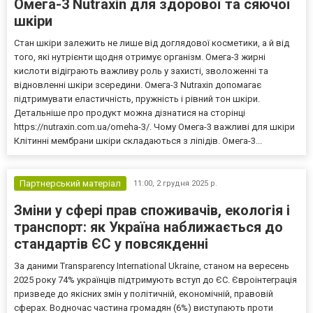
Омега-3 Nutraxin для здорової та сяючої
шкіри
Стан шкіри залежить не лише від доглядової косметики, а й від
того, які нутрієнти щодня отримує організм. Омега-3 жирні
кислоти відіграють важливу роль у захисті, зволоженні та
відновленні шкіри зсередини. Омега-3 Nutraxin допомагає
підтримувати еластичність, пружність і рівний тон шкіри.
Детальніше про продукт можна дізнатися на сторінці
https://nutraxin.com.ua/omeha-3/. Чому Омега-3 важливі для шкіри
Клітинні мембрани шкіри складаються з ліпідів. Омега-3...
Партнерський матеріал
11:00,
2 грудня 2025 р.
Зміни у сфері прав споживачів, екологія і
транспорт: як Україна наближається до
стандартів ЄС у повсякденні
За даними Transparency International Ukraine, станом на вересень
2025 року 74% українців підтримують вступ до ЄС. Євроінтеграція
призведе до якісних змін у політичній, економічній, правовій
сферах. Водночас частина громадян (6%) виступають проти