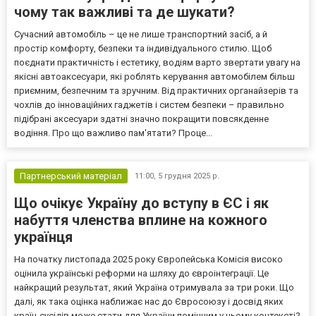
чому так важливі та де шукати?
Сучасний автомобіль – це не лише транспортний засіб, а й
простір комфорту, безпеки та індивідуального стилю. Щоб
поєднати практичність і естетику, водіям варто звертати увагу на
якісні автоаксесуари, які роблять керування автомобілем більш
приємним, безпечним та зручним. Від практичних органайзерів та
чохлів до інноваційних гаджетів і систем безпеки – правильно
підібрані аксесуари здатні значно покращити повсякденне
водіння. Про що важливо пам'ятати? Проце...
Партнерський матеріал
11:00,
5 грудня 2025 р.
Що очікує Україну до вступу в ЄС і як
набуття членства вплине на кожного
українця
На початку листопада 2025 року Європейська Комісія високо
оцінила українські реформи на шляху до євроінтеграції. Це
найкращий результат, який Україна отримувала за три роки. Що
далі, як така оцінка наближає нас до Євросоюзу і досвід яких
країн-сусідів може стати для України помічним у цьому контексті?