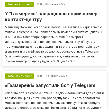
Новини компаній
11:00,
28 жовтня 2025 р.
У "Газмережі" запрацював новий номер
контакт-центру
Мешканці Харківської області можуть зв'язатися з Харківською
філією "Газмережі" за новим прямим номером Контакт-центру 0
800 303 104. Оператори Харківської філії "Газмережі"
допоможуть: передати показання лічильника газу; з'ясувати
повну інформацію про нарахування та оплату за розподіл газу;
дізнатись як газифікувати оселю; зареєструватись у Telegram-
боті t.me/mygrmu_bot та отримати відповіді на інші питання.
Контакт-центр працює у будні з 08:00 до 17:00 т...
Новини компаній
15:00,
24 жовтня 2025 р.
«Газмережі» запустили бот у Telegram
Telegram-бот "Газмережі" стане швидким помічником для клієнтів
Харківської філії у питаннях розподілу газу. За його допомогою
можна: передати показання лічильника; сплачувати за послуги;
додавати особові рахунки не тільки свої, а й рідних; отримувати