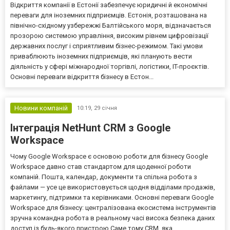
Відкриття компанії в Естонії забезпечує юридичні й економічні
переваги для іноземних підприємців. Естонія, розташована на
північно-східному узбережжі Балтійського моря, відзначається
прозорою системою управління, високим рівнем цифровізації
державних послуг і сприятливим бізнес-режимом. Такі умови
приваблюють іноземних підприємців, які планують вести
діяльність у сфері міжнародної торгівлі, логістики, IT-проєктів.
Основні переваги відкриття бізнесу в Естон...
Новини компаній
10:19,
29 січня
Інтеграція NetHunt CRM з Google
Workspace
Чому Google Workspace є основою роботи для бізнесу Google
Workspace давно став стандартом для щоденної роботи
компаній. Пошта, календар, документи та спільна робота з
файлами — усе це використовується щодня відділами продажів,
маркетингу, підтримки та керівниками. Основні переваги Google
Workspace для бізнесу: централізована екосистема інструментів
зручна командна робота в реальному часі висока безпека даних
доступ із будь-якого пристрою Саме тому CRM, яка...