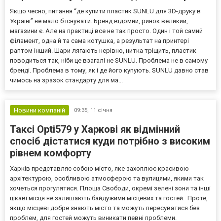
Якщо чесно, питання “де купити пластик SUNLU для 3D-друку в
Україні” не мало б існувати. Бренд відомий, ринок великий,
магазини є. Але на практиці все не так просто. Один і той самий
філамент, одна й та сама котушка, а результат на принтері
раптом інший. Шари лягають нерівно, нитка тріщить, пластик
поводиться так, ніби це взагалі не SUNLU. Проблема не в самому
бренді. Проблема в тому, як і де його купують. SUNLU давно став
чимось на зразок стандарту для ма...
Новини компаній
09:35,
11 січня
Таксі Opti579 у Харкові як відмінний
спосіб дістатися куди потрібно з високим
рівнем комфорту
Харків представляє собою місто, яке захоплює красивою
архітектурою, особливою атмосферою та вулицями, якими так
хочеться прогулятися. Площа Свободи, окремі зелені зони та інші
цікаві місця не залишають байдужими місцевих та гостей. Проте,
якщо місцеві добре знають місто та можуть пересуватися без
проблем, для гостей можуть виникати певні проблеми.