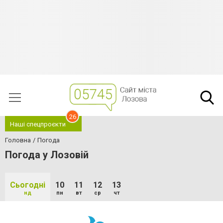
26
Наші спецпроєкти
Головна
Погода
Погода у Лозовій
Сьогодні
10
11
12
13
нд
пн
вт
ср
чт