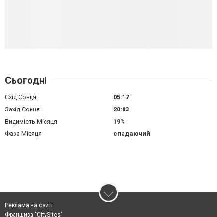
Сьогодні
Схід Сонця
05:17
Захід Сонця
20:03
Видимість Місяця
19%
Фаза Місяця
спадаючий
Реклама на сайті
Франшиза "CitySites"