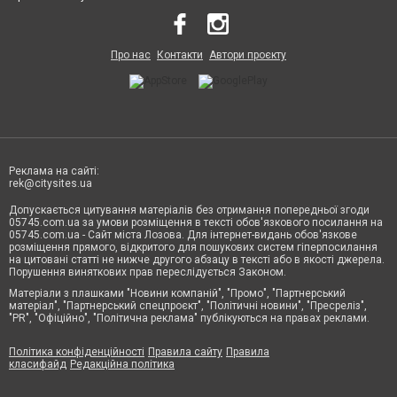
Про нас
Контакти
Автори проєкту
Реклама на сайті:
rek@citysites.ua
Допускається цитування матеріалів без отримання попередньої згоди
05745.com.ua за умови розміщення в тексті обов'язкового посилання на
05745.com.ua - Сайт міста Лозова. Для інтернет-видань обов'язкове
розміщення прямого, відкритого для пошукових систем гіперпосилання
на цитовані статті не нижче другого абзацу в тексті або в якості джерела.
Порушення виняткових прав переслідується Законом.
Матеріали з плашками "Новини компаній", "Промо", "Партнерський
матеріал", "Партнерський спецпроєкт", "Політичні новини", "Пресреліз",
"PR", "Офіційно", "Політична реклама" публікуються на правах реклами.
Політика конфіденційності
Правила сайту
Правила
класифайд
Редакційна політика