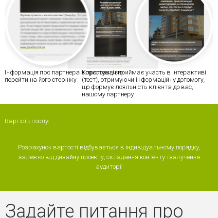
Інформація про партнера з пропозицією
Користувач приймає участь в інтерактиві
перейти на його сторінку
(тест), отримуючи інформаційну допомогу,
що формує лояльність клієнта до вас,
нашому партнеру
Вартість послуг
Розрахунок вартості відбувається в індивідуальному порядку,
залежно від дизайну проекту, складання контенту і залучення
аудиторії
Задайте питання про