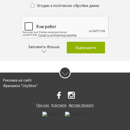
Згоден з
політикою обробки даних
Заповніть більше
Відправити
Реклама на сайті
Франшиза "CitySites"
Про нас
Контакти
Автори проєкту