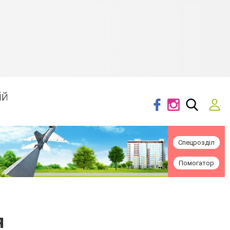
ій
Спецрозділ
Помогатор
я