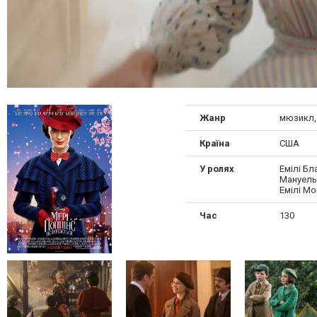
Жанр
мюзикл, 
Країна
США
У ролях
Емілі Бл
Мануель 
Емілі Мо
Час
130