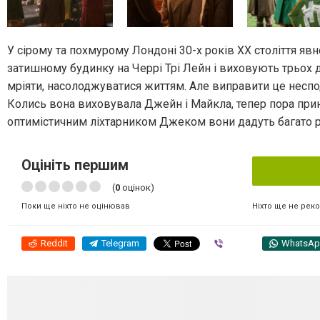
У сірому та похмурому Лондоні 30-х років ХХ століття явн
затишному будинку на Черрі Трі Лейн і виховують трьох д
мріяти, насолоджуватися життям. Але виправити це неспо
Колись вона виховувала Джейн і Майкла, тепер пора прин
оптимістичним ліхтарником Джеком вони дадуть багато ра
Оцініть першим
(
0
оцінок)
Ніхто ще не рек
Поки ще ніхто не оцінював
Reddit
Telegram
Viber
WhatsA