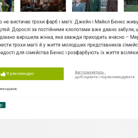
о не вистачає трохи фарб і магії. Джейн і Майкл Бенкс живу
ітей. Дорослі за постійними клопотами вже давно забули, 
дівано вирішила жінка, яка завжди приходить вчасно – Мер
ести трохи магії й у життя молодших представників сімейс
дості для сімейства Бенкс і розфарбують їх життя всіляк
Авторизуйтесь
,
Я рекомендую
щоб оцінити і порекомендувати
омендував
pp