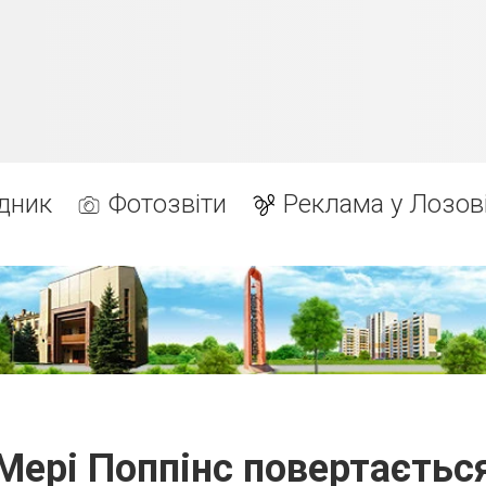
дник
Фотозвіти
Реклама у Лозов
Мері Поппінс повертаєтьс