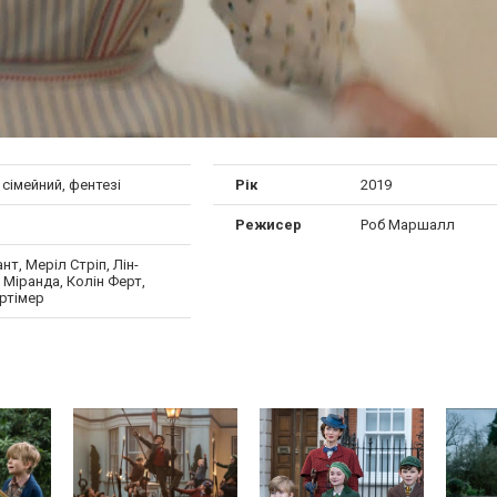
сімейний, фентезі
Рік
2019
Режисер
Роб Маршалл
ант, Меріл Стріп, Лін-
Міранда, Колін Ферт,
ртімер