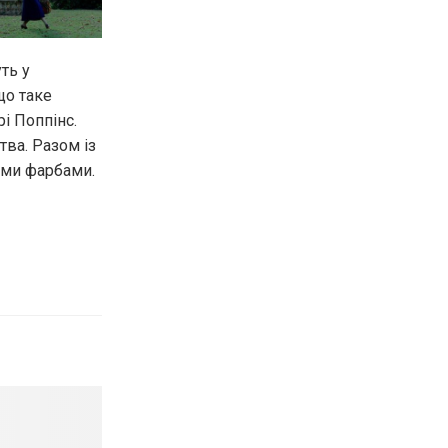
ть у
що таке
і Поппінс.
тва. Разом із
ими фарбами.