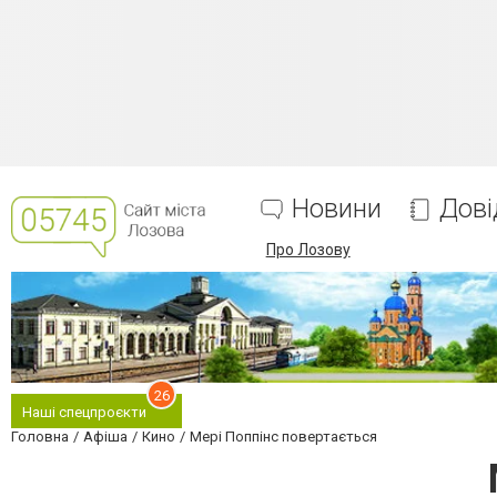
Новини
Дові
Про Лозову
26
Наші спецпроєкти
Головна
Афіша
Кино
Мері Поппінс повертається