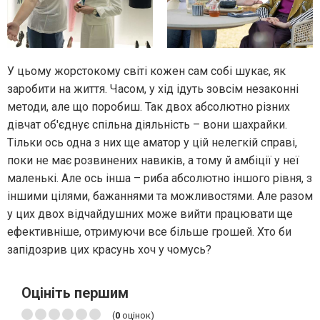
У цьому жорстокому світі кожен сам собі шукає, як
заробити на життя. Часом, у хід ідуть зовсім незаконні
методи, але що поробиш. Так двох абсолютно різних
дівчат об'єднує спільна діяльність – вони шахрайки.
Тільки ось одна з них ще аматор у цій нелегкій справі,
поки не має розвинених навиків, а тому й амбіції у неї
маленькі. Але ось інша – риба абсолютно іншого рівня, з
іншими цілями, бажаннями та можливостями. Але разом
у цих двох відчайдушних може вийти працювати ще
ефективніше, отримуючи все більше грошей. Хто би
запідозрив цих красунь хоч у чомусь?
Оцініть першим
(
0
оцінок)