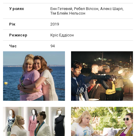
У ролях
Енн Гетевей, Ребел Вілсон, Алекс Шарп,
Тім Блейк Нельсон
Рік
2019
Режисер
Кріс Еддісон
Час
94