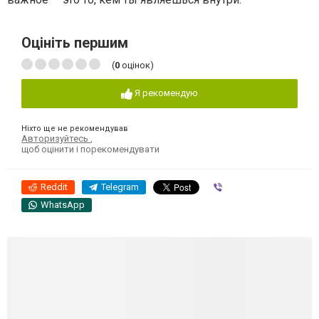
Оцініть першим
(
0
оцінок)
Я рекомендую
Ніхто ще не рекомендував
Авторизуйтесь
,
щоб оцінити і порекомендувати
Reddit
Telegram
Viber
WhatsApp