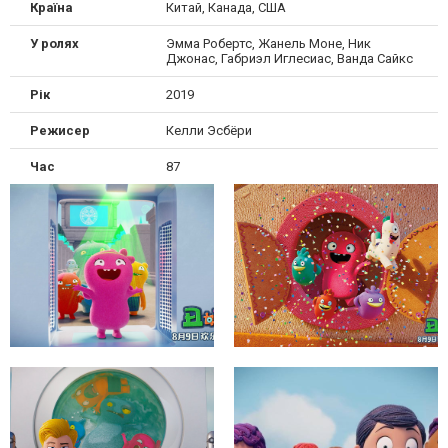
Країна
Китай, Канада, США
У ролях
Эмма Робертс, Жанель Моне, Ник
Джонас, Габриэл Иглесиас, Ванда Сайкс
Рік
2019
Режисер
Келли Эсбёри
Час
87