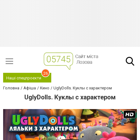
26
Наші спецпроєкти
Головна
Афіша
Кино
UglyDolls. Куклы с характером
UglyDolls. Куклы с характером