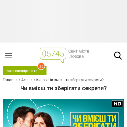
26
Наші спецпроєкти
Головна
Афіша
Кино
Чи вмієш ти зберігати секрети?
Чи вмієш ти зберігати секрети?