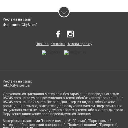
Реклама на сайті
Франшиза "CitySites"
Про нас
Контакти
Автори проєкту
Реклама на сайті:
rek@citysites.ua
Допускається цитування матеріалів без отримання попередньої згоди
05745.com.ua за умови розміщення в тексті обов'язкового посилання на
05745.com.ua - Сайт міста Лозова. Для інтернет-видань обов'язкове
розміщення прямого, відкритого для пошукових систем гіперпосилання
на цитовані статті не нижче другого абзацу в тексті або в якості джерела.
Порушення виняткових прав переслідується Законом.
Матеріали з плашками "Новини компаній", "Промо", "Партнерський
матеріал", "Партнерський спецпроєкт", "Політичні новини", "Пресреліз",