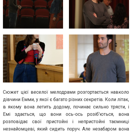
Сюжет цієї веселої мелодрами розгортається навколо
дівчини Емми, у якої є багато різних секретів. Коли літак,
в якому вона летить додому, починає сильно трясти, і
Емі здається, що вони ось-ось розіб'ються, вона
розповідає свої пристойні і непристойні таємниці
незнайомцеві, який сидить поруч. Але незабаром вона