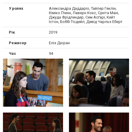
У ролях
Александра Даддаріо, Тайлер Геклін,
Кіміко Ґленн, Лаверн Кокс, Суніта Мані,
Джуда Фрідлендер, Сем Асґарі, Кейт
Істон, Боббі Тісдейл, Девід Чарльз Еберт
Рік
2019
Режисер
Еліз Дюран
Час
94