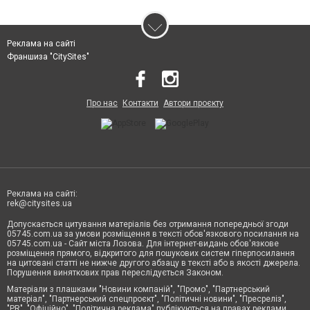
Реклама на сайті
Франшиза "CitySites"
Про нас
Контакти
Автори проєкту
Реклама на сайті:
rek@citysites.ua
Допускається цитування матеріалів без отримання попередньої згоди
05745.com.ua за умови розміщення в тексті обов'язкового посилання на
05745.com.ua - Сайт міста Лозова. Для інтернет-видань обов'язкове
розміщення прямого, відкритого для пошукових систем гіперпосилання
на цитовані статті не нижче другого абзацу в тексті або в якості джерела.
Порушення виняткових прав переслідується Законом.
Матеріали з плашками "Новини компаній", "Промо", "Партнерський
матеріал", "Партнерський спецпроєкт", "Політичні новини", "Пресреліз",
"PR", "Офіційно", "Політична реклама" публікуються на правах реклами.