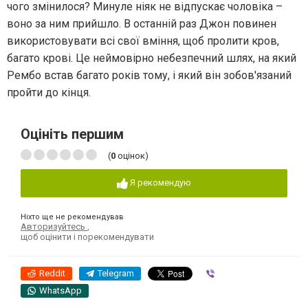
чого змінилося? Минуле ніяк не відпускає чоловіка –
воно за ним прийшло. В останній раз Джон повинен
використовувати всі свої вміння, щоб пролити кров,
багато крові. Це неймовірно небезпечний шлях, на який
Рембо встав багато років тому, і який він зобов'язаний
пройти до кінця.
Оцініть першим
(
0
оцінок)
Я рекомендую
Ніхто ще не рекомендував
Авторизуйтесь
,
щоб оцінити і порекомендувати
Reddit
Telegram
Viber
WhatsApp