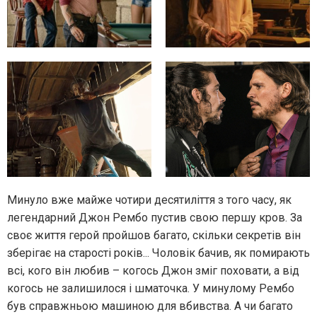
Минуло вже майже чотири десятиліття з того часу, як
легендарний Джон Рембо пустив свою першу кров. За
своє життя герой пройшов багато, скільки секретів він
зберігає на старості років... Чоловік бачив, як помирають
всі, кого він любив – когось Джон зміг поховати, а від
когось не залишилося і шматочка. У минулому Рембо
був справжньою машиною для вбивства. А чи багато