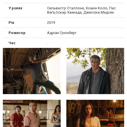
У ролях
Сильвестр Сталлоне, Хоакін Косіо, Пас
Веґа,Оскар Хаенада, Джессіка Медсен
Рік
2019
Режисер
Адріан Грюнберг
Час
.