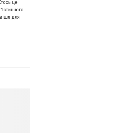
Хтось це
"Істинного
ивіше для