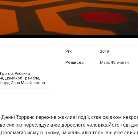
Рік
2019
Режисер
Майк Фленеган
Ґрегор, Ребекка
н, Джейкоб Трембле,
інвуд, Занн МакКларнон
к" Денні Торранс пережив жахливі події, став свідком незро
 до сих пір переслідує вже дорослого чоловіка.Його тоді ди
. Допомагає йому в цьому, на жаль, алкоголь. Він уже звик 