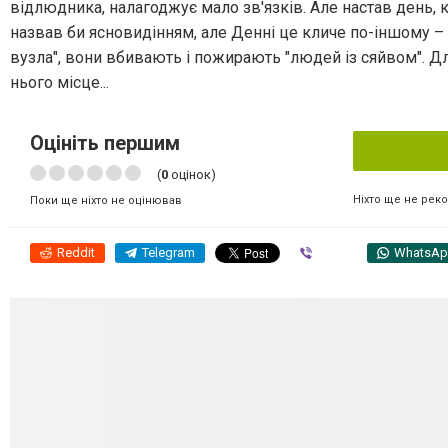
відлюдника, налагоджує мало зв'язків. Але настав день, кол
назвав би ясновидінням, але Денні це кличе по-іншому – 
вузла", вони вбивають і пожирають "людей із сяйвом". 
нього місце...
Оцініть першим
(
0
оцінок)
Ніхто ще не рек
Поки ще ніхто не оцінював
Reddit
Telegram
Viber
WhatsA