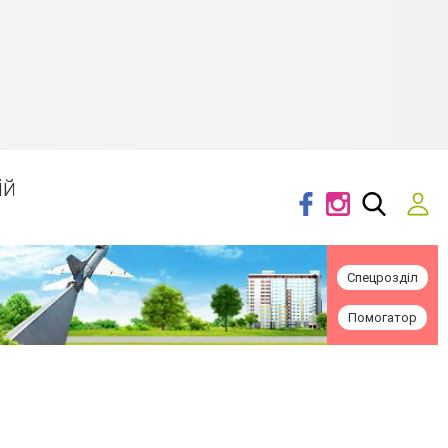
ій
Спецрозділ
Помогатор