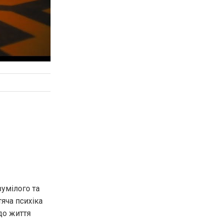
зумілого та
тяча психіка
до життя