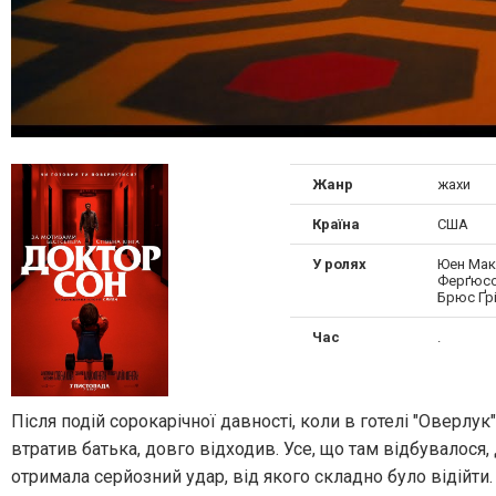
Жанр
жахи
Країна
США
У ролях
Юен Мак
Ферґюсо
Брюс Ґр
Час
.
Після подій сорокарічної давності, коли в готелі "Оверлу
втратив батька, довго відходив. Усе, що там відбувалося,
отримала серйозний удар, від якого складно було відійти