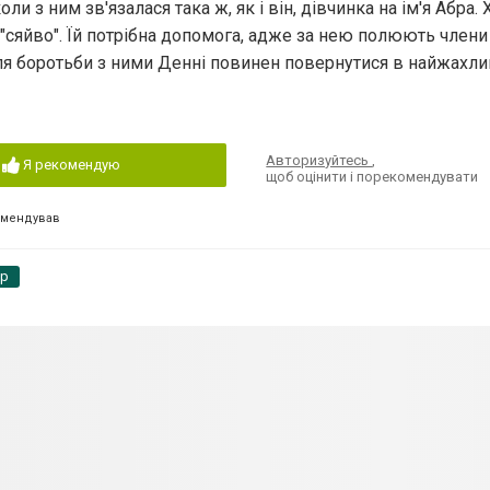
и з ним зв'язалася така ж, як і він, дівчинка на ім'я Абра. 
"сяйво". Їй потрібна допомога, адже за нею полюють члени 
Для боротьби з ними Денні повинен повернутися в найжахл
Авторизуйтесь
,
Я рекомендую
щоб оцінити і порекомендувати
омендував
pp