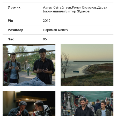
У ролях
Ахтем Сеітаблаєв,Ремзи Билялов,Дарья
Барихашвили,Віктор Жданов
Рік
2019
Режисер
Нариман Алиев
Час
96