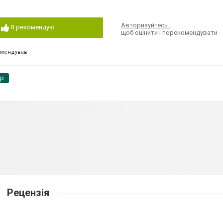
Авторизуйтесь
,
Я рекомендую
щоб оцінити і порекомендувати
омендував
pp
Рецензія