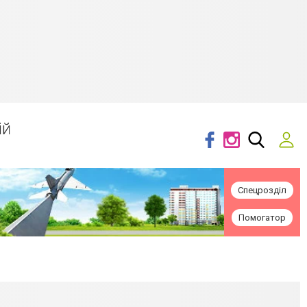
ій
Спецрозділ
Помогатор