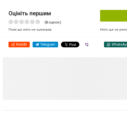
Оцініть першим
(
0
оцінок)
Ніхто ще не рек
Поки ще ніхто не оцінював
Reddit
Telegram
Viber
WhatsA