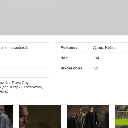
ения, семейный,
Режисер
Дэвид Йейтс
Час
134
Вікові обмеження
12+
дмэйн, Джуд Лоу,
Депп, Кэтрин Уотерстон,
ллер