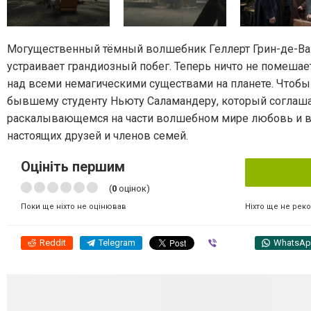
Могущественный тёмный волшебник Геллерт Грин-де-Валь
устраивает грандиозный побег. Теперь ничто не помеша
над всеми немагическими существами на планете. Чтобы
бывшему студенту Ньюту Саламандеру, который соглашает
раскалывающемся на части волшебном мире любовь и ве
настоящих друзей и членов семей.
Оцініть першим
(
0
оцінок)
Ніхто ще не рек
Поки ще ніхто не оцінював
Reddit
Telegram
Viber
WhatsA