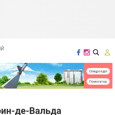
ій
Спецрозділ
Помогатор
рин-де-Вальда