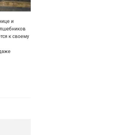
нице и
волшебников
тся к своему
 даже