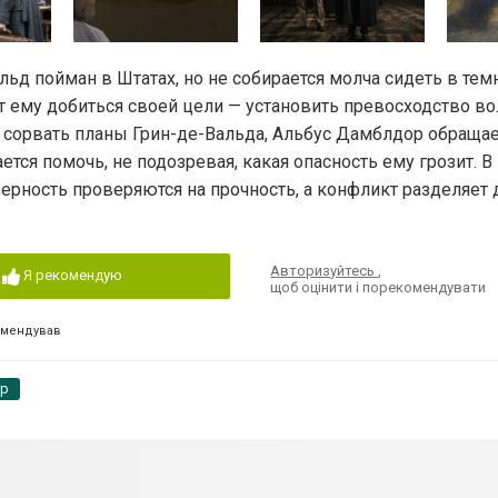
д пойман в Штатах, но не собирается молча сидеть в тем
ет ему добиться своей цели — установить превосходство 
 сорвать планы Грин-де-Вальда, Альбус Дамблдор обращае
ся помочь, не подозревая, какая опасность ему грозит. В
рность проверяются на прочность, а конфликт разделяет
Авторизуйтесь
,
Я рекомендую
щоб оцінити і порекомендувати
омендував
pp