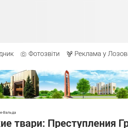
дник
Фотозвіти
Реклама у Лозов
де-Вальда
ие твари: Преступления Г