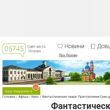
Новини
Дові
Про Лозову
26
Наші спецпроєкти
Головна
Афіша
Кино
Фантастические твари: Преступления Грин-
Фантастическ