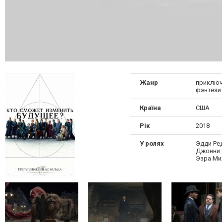
Жанр
приключ
фэнтези
Країна
США
Рік
2018
У ролях
Эдди Ре
Джонни 
Эзра Ми