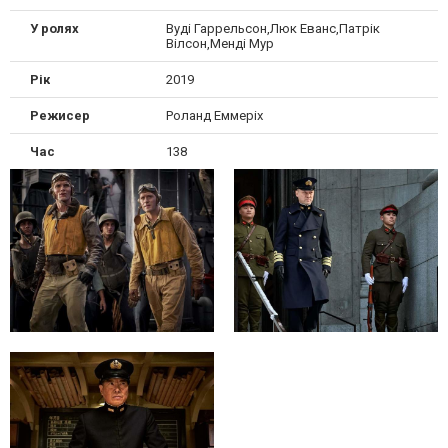
У ролях
Вуді Гаррельсон,Люк Еванс,Патрік
Вілсон,Менді Мур
Рік
2019
Режисер
Роланд Еммеріх
Час
138