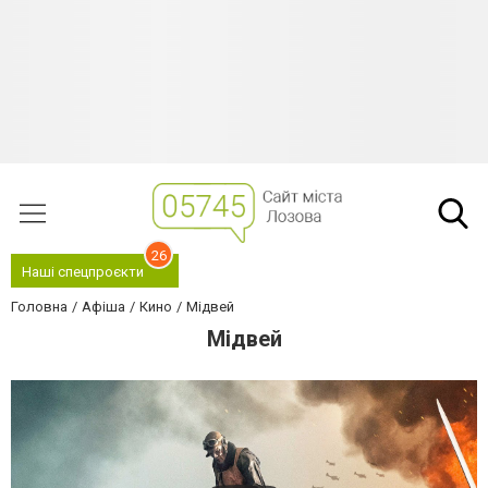
26
Наші спецпроєкти
Головна
Афіша
Кино
Мідвей
Мідвей