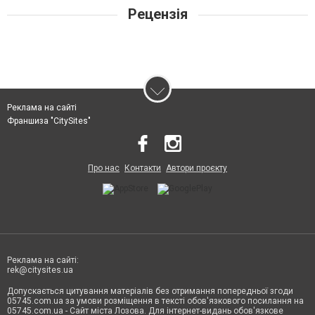
Рецензія
Реклама на сайті
Франшиза "CitySites"
Про нас
Контакти
Автори проєкту
Реклама на сайті:
rek@citysites.ua
Допускається цитування матеріалів без отримання попередньої згоди
05745.com.ua за умови розміщення в тексті обов'язкового посилання на
05745.com.ua - Сайт міста Лозова. Для інтернет-видань обов'язкове