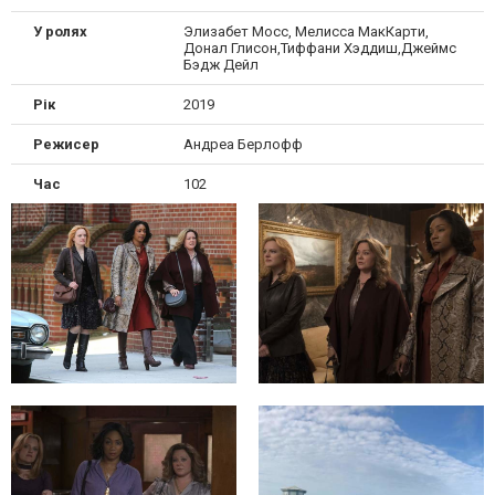
У ролях
Элизабет Мосс, Мелисса МакКарти,
Донал Глисон,Тиффани Хэддиш,Джеймс
Бэдж Дейл
Рік
2019
Режисер
Андреа Берлофф
Час
102