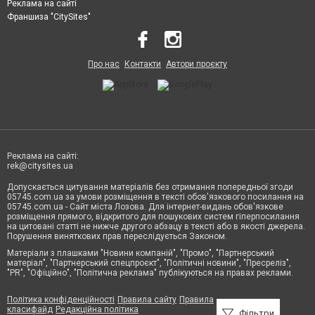
Реклама на сайті
Франшиза "CitySites"
Про нас
Контакти
Автори проєкту
Реклама на сайті:
rek@citysites.ua
Допускається цитування матеріалів без отримання попередньої згоди
05745.com.ua за умови розміщення в тексті обов'язкового посилання на
05745.com.ua - Сайт міста Лозова. Для інтернет-видань обов'язкове
розміщення прямого, відкритого для пошукових систем гіперпосилання
на цитовані статті не нижче другого абзацу в тексті або в якості джерела.
Порушення виняткових прав переслідується Законом.
Матеріали з плашками "Новини компаній", "Промо", "Партнерський
матеріал", "Партнерський спецпроєкт", "Політичні новини", "Пресреліз",
"PR", "Офіційно", "Політична реклама" публікуються на правах реклами.
Політика конфіденційності
Правила сайту
Правила
класифайд
Редакційна політика
Фільтри