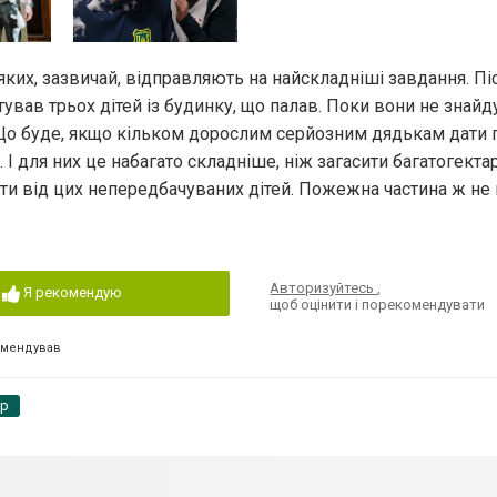
их, зазвичай, відправляють на найскладніші завдання. Пі
вав трьох дітей із будинку, що палав. Поки вони не знайдут
 Що буде, якщо кільком дорослим серйозним дядькам дати 
 І для них це набагато складніше, ніж загасити багатогект
кати від цих непередбачуваних дітей. Пожежна частина ж не 
Авторизуйтесь
,
Я рекомендую
щоб оцінити і порекомендувати
омендував
pp