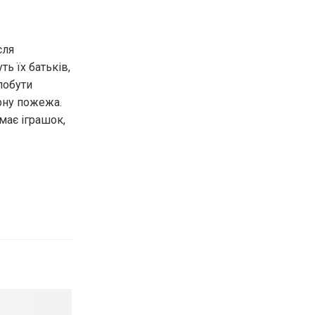
сля
ь їх батьків,
побути
арну пожежа.
має іграшок,