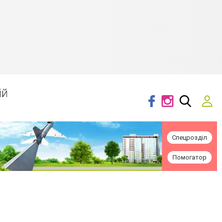
ій
Спецрозділ
Помогатор