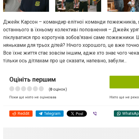
Джейк Карсон – командир елітної команди пожежників, як
останнього в їхньому колективі поповнення – Джейк уряту
піклуватися про коротунів зобов'язані саме пожежники.
няньками для трьох дітей? Нічого хорошого, це вже точно.
Все їхнє життя стає зовсім іншим, адже хто знає чого че
тільки ось дітлахам про це сказати, напевно, забули...
Оцініть першим
(
0
оцінок)
Ніхто ще не рек
Поки ще ніхто не оцінював
Reddit
Telegram
Viber
WhatsA