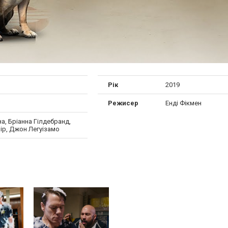
Рік
2019
Режисер
Енді Фікмен
а, Бріанна Гілдебранд,
ір, Джон Легуізамо