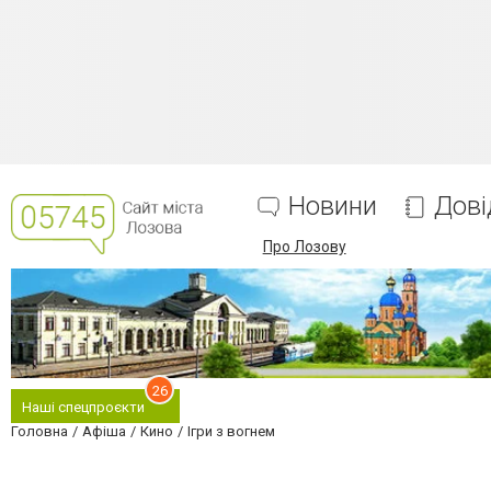
Новини
Дові
Про Лозову
26
Наші спецпроєкти
Головна
Афіша
Кино
Ігри з вогнем