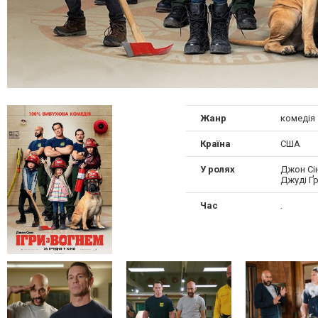
Жанр
комедія
Країна
США
У ролях
Джон Сін
Джуді Ґр
Час
.