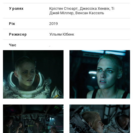
У ролях
Крістен Стюарт, Джессіка Хенвік, Ті
Джей Міллер, Венсан Кассель
Рік
2019
Режисер
Уільям Юбенк
Час
.