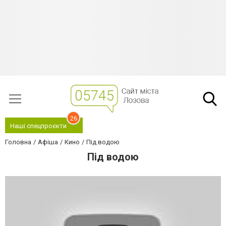
26
Наші спецпроєкти
Головна
Афіша
Кино
Під водою
Під водою