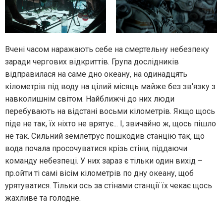
Вчені часом наражають себе на смертельну небезпеку
заради чергових відкриттів. Група дослідників
відправилася на саме дно океану, на одинадцять
кілометрів під воду на цілий місяць майже без зв'язку з
навколишнім світом. Найближчі до них люди
перебувають на відстані восьми кілометрів. Якщо щось
піде не так, їх ніхто не врятує... І, звичайно ж, щось пішло
не так. Сильний землетрус пошкодив станцію так, що
вода почала просочуватися крізь стіни, піддаючи
команду небезпеці. У них зараз є тільки один вихід –
пр.ойти ті самі вісім кілометрів по дну океану, щоб
урятуватися. Тільки ось за стінами станції їх чекає щось
жахливе та голодне.