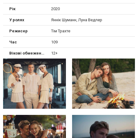
Рік
2020
У ролях
Яннік Шуманн, Луна Ведлер
Режисер
Тім Трахте
Час
109
Вікові обмеження
12+