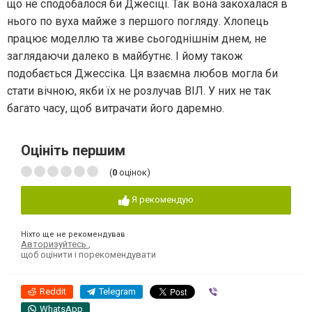
що не сподобалося би Джесіці. Так вона закохалася в
нього по вуха майже з першого погляду. Хлопець
працює моделлю та живе сьогоднішнім днем, не
заглядаючи далеко в майбутнє. І йому також
подобається Джессіка. Ця взаємна любов могла би
стати вічною, якби їх не розлучав ВІЛ. У них не так
багато часу, щоб витрачати його даремно.
Оцініть першим
(
0
оцінок)
Я рекомендую
Ніхто ще не рекомендував
Авторизуйтесь
,
щоб оцінити і порекомендувати
Reddit
Telegram
Viber
WhatsApp