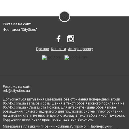
Реклама на сайті
Франшиза "CitySites"
Про нас
Контакти
Автори проєкту
Реклама на сайті:
rek@citysites.ua
Допускається цитування матеріалів без отримання попередньої згоди
05745.com.ua за умови розміщення в тексті обов'язкового посилання на
05745.com.ua - Сайт міста Лозова. Для інтернет-видань обов'язкове
розміщення прямого, відкритого для пошукових систем гіперпосилання
на цитовані статті не нижче другого абзацу в тексті або в якості джерела.
Порушення виняткових прав переслідується Законом.
Матеріали з плашками "Новини компаній", "Промо", "Партнерський