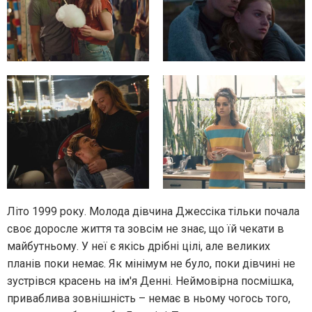
Літо 1999 року. Молода дівчина Джессіка тільки почала
своє доросле життя та зовсім не знає, що їй чекати в
майбутньому. У неї є якісь дрібні цілі, але великих
планів поки немає. Як мінімум не було, поки дівчині не
зустрівся красень на ім'я Денні. Неймовірна посмішка,
приваблива зовнішність – немає в ньому чогось того,