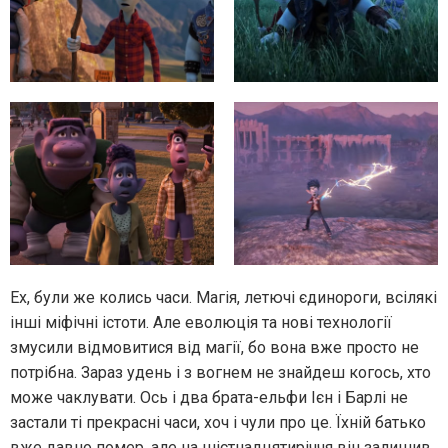
Ех, були же колись часи. Магія, летючі єдинороги, всілякі
інші міфічні істоти. Але еволюція та нові технології
змусили відмовитися від магії, бо вона вже просто не
потрібна. Зараз удень і з вогнем не знайдеш когось, хто
може чаклувати. Ось і два брата-ельфи Ієн і Барлі не
застали ті прекрасні часи, хоч і чули про це. Їхній батько
вже давно помер, але на шістнадцятиріччя він залишив