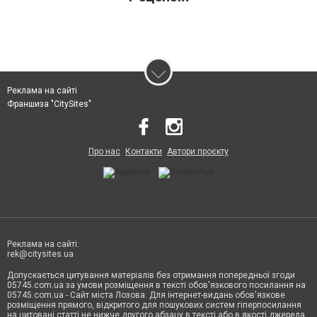
Реклама на сайті
Франшиза "CitySites"
Про нас
Контакти
Автори проєкту
Реклама на сайті:
rek@citysites.ua
Допускається цитування матеріалів без отримання попередньої згоди
05745.com.ua за умови розміщення в тексті обов'язкового посилання на
05745.com.ua - Сайт міста Лозова. Для інтернет-видань обов'язкове
розміщення прямого, відкритого для пошукових систем гіперпосилання
на цитовані статті не нижче другого абзацу в тексті або в якості джерела.