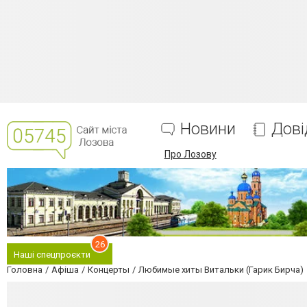
Новини
Дові
Про Лозову
26
Наші спецпроєкти
Головна
Афіша
Концерты
Любимые хиты Витальки (Гарик Бирча)