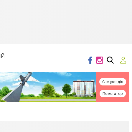
ій
Спецрозділ
Помогатор