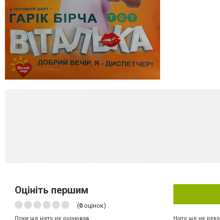
Оцініть першим
(
0
оцінок)
Ніхто ще не рек
Поки ще ніхто не оцінював