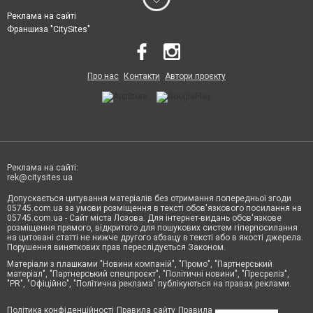
Реклама на сайті
Франшиза "CitySites"
Про нас
Контакти
Автори проєкту
Реклама на сайті:
rek@citysites.ua
Допускається цитування матеріалів без отримання попередньої згоди
05745.com.ua за умови розміщення в тексті обов'язкового посилання на
05745.com.ua - Сайт міста Лозова. Для інтернет-видань обов'язкове
розміщення прямого, відкритого для пошукових систем гіперпосилання
на цитовані статті не нижче другого абзацу в тексті або в якості джерела.
Порушення виняткових прав переслідується Законом.
Матеріали з плашками "Новини компаній", "Промо", "Партнерський
матеріал", "Партнерський спецпроєкт", "Політичні новини", "Пресреліз",
"PR", "Офіційно", "Політична реклама" публікуються на правах реклами.
Політика конфіденційності
Правила сайту
Правила