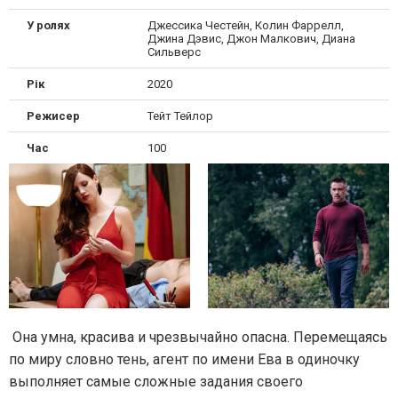
У ролях
Джессика Честейн, Колин Фаррелл,
Джина Дэвис, Джон Малкович, Диана
Сильверс
Рік
2020
Режисер
Тейт Тейлор
Час
100
Она умна, красива и чрезвычайно опасна. Перемещаясь
по миру словно тень, агент по имени Ева в одиночку
выполняет самые сложные задания своего