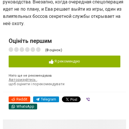
руководства. Внезапно, когда очередная спецоперация
идет не по плану, и Ева решает выйти из игры, один из
влиятельных боссов секретной службы открывает на
неё охоту.
Оцініть першим
(
0
оцінок)
Я рекомендую
Ніхто ще не рекомендував
Авторизуйтесь
,
щоб оцінити і порекомендувати
Reddit
Telegram
Viber
WhatsApp