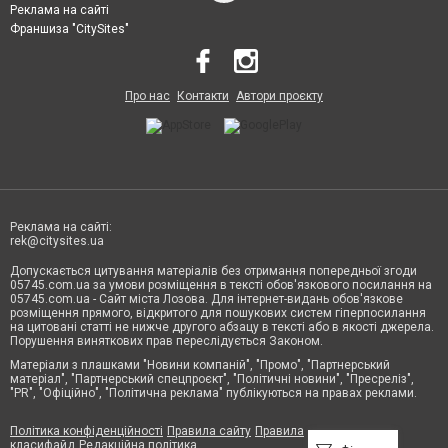
Реклама на сайті
Франшиза "CitySites"
Про нас
Контакти
Автори проєкту
Реклама на сайті:
rek@citysites.ua
Допускається цитування матеріалів без отримання попередньої згоди
05745.com.ua за умови розміщення в тексті обов'язкового посилання на
05745.com.ua - Сайт міста Лозова. Для інтернет-видань обов'язкове
розміщення прямого, відкритого для пошукових систем гіперпосилання
на цитовані статті не нижче другого абзацу в тексті або в якості джерела.
Порушення виняткових прав переслідується Законом.
Матеріали з плашками "Новини компаній", "Промо", "Партнерський
матеріал", "Партнерський спецпроєкт", "Політичні новини", "Пресреліз",
"PR", "Офіційно", "Політична реклама" публікуються на правах реклами.
Політика конфіденційності
Правила сайту
Правила
класифайд
Редакційна політика