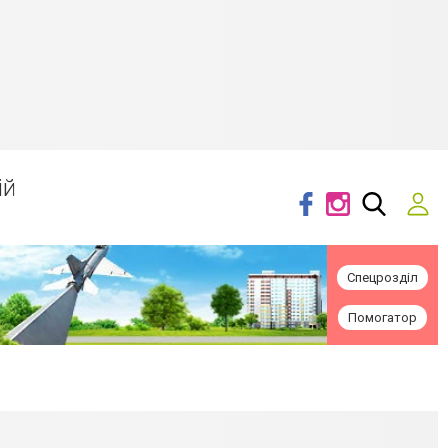
ій
Спецрозділ
Помогатор