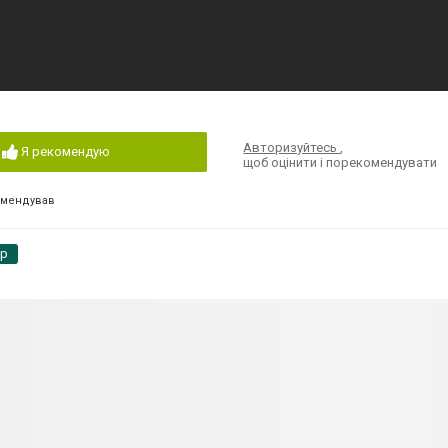
Авторизуйтесь
,
Я рекомендую
щоб оцінити і порекомендувати
омендував
pp