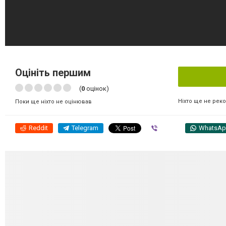
Оцініть першим
(
0
оцінок)
Ніхто ще не рек
Поки ще ніхто не оцінював
Reddit
Telegram
Viber
WhatsA