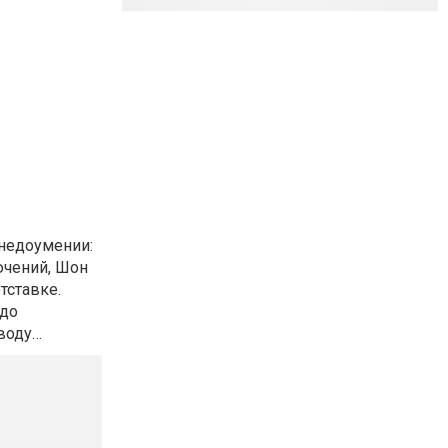
 недоумении:
ючений, Шон
тставке.
 до
 воду…