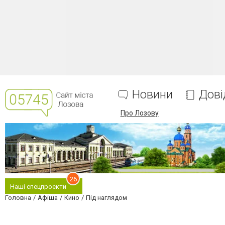
Новини
Дові
Про Лозову
26
Наші спецпроєкти
Головна
Афіша
Кино
Під наглядом