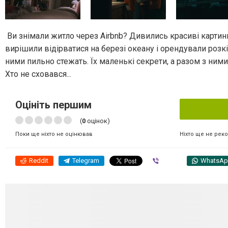
Ви знімали житло через Airbnb? Дивились красиві картинк
вирішили відірватися на березі океану і орендували розкі
ними пильно стежать. Їх маленькі секрети, а разом з ними
Хто не сховався...
Оцініть першим
(
0
оцінок)
Ніхто ще не рек
Поки ще ніхто не оцінював
Reddit
Telegram
Viber
WhatsA