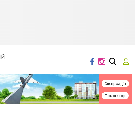
ій
Спецрозділ
Помогатор