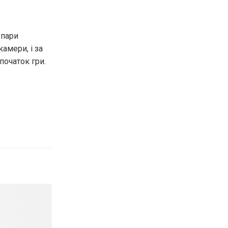
 пари
амери, і за
початок гри.