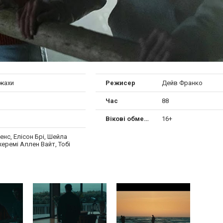
 жахи
Режисер
Дейв Франко
Час
88
Вікові обмеження
16+
енс, Елісон Брі, Шейла
еремі Аллен Вайт, Тобі