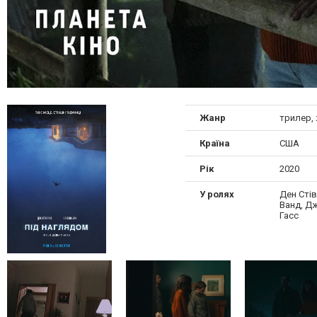
Жанр
трилер,
Країна
США
Рік
2020
У ролях
Ден Стів
Ванд, Дж
Гасс