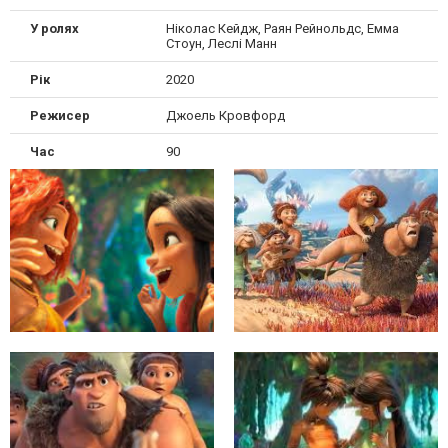
У ролях
Ніколас Кейдж, Раян Рейнольдс, Емма
Стоун, Леслі Манн
Рік
2020
Режисер
Джоель Кровфорд
Час
90