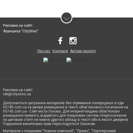
Реклама на сайті
Франшиза "CitySites"
Про нас
Контакти
Автори проєкту
Реклама на сайті:
rek@citysites.ua
Допускається цитування матеріалів без отримання попередньої згоди
05745.com.ua за умови розміщення в тексті обов'язкового посилання на
05745.com.ua - Сайт міста Лозова. Для інтернет-видань обов'язкове
розміщення прямого, відкритого для пошукових систем гіперпосилання
на цитовані статті не нижче другого абзацу в тексті або в якості джерела.
Порушення виняткових прав переслідується Законом.
Матеріали з плашками "Новини компаній", "Промо", "Партнерський