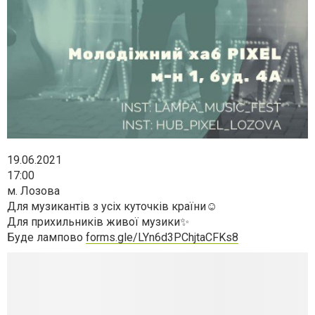
19.06.2021
17:00
м. Лозова
Для музикантів з усіх куточків країни☺
Для прихильників живої музики✨
Буде лампово
forms.gle/LYn6d3PChjtaCFKs8