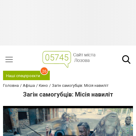
26
Наші спецпроєкти
Головна
Афіша
Кино
Загін самогубців: Місія навиліт
Загін самогубців: Місія навиліт