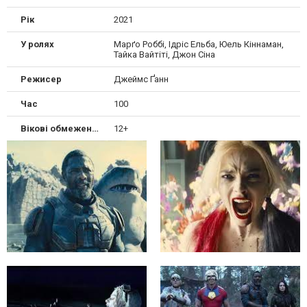
Рік
2021
У ролях
Марґо Роббі, Ідріс Ельба, Юель Кіннаман,
Тайка Вайтіті, Джон Сіна
Режисер
Джеймс Ґанн
Час
100
Вікові обмеження
12+