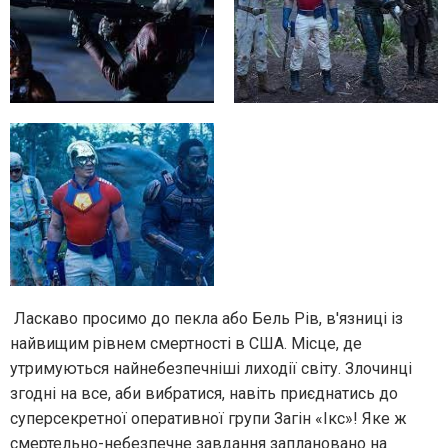
Ласкаво просимо до пекла або Бель Рів, в'язниці із
найвищим рівнем смертності в США. Місце, де
утримуються найнебезпечніші лиходії світу. Злочинці
згодні на все, аби вибратися, навіть приєднатись до
суперсекретної оперативної групи Загін «Ікс»! Яке ж
смертельно-небезпечне завдання заплановано на