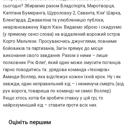
сьогодні? Збираємо разом Бладспорта, Миротворця,
Капітана Бумеранга, Щуроловку 2, Саванта, Кінґ Шарка,
Блекґарда, Джавеліна та улюбленицю публіки,
неврівноважену Харлі Квін. Видаємо зброю і скидуємо
(у прямому сенсі слова) на віддалений ворожий острів
Корто Мальтезе. Просуваючись джунглями, повними
бойовиків та партизанів, Загін прямує до місця
виконання свого завдання. Разом з ними – лише
полковник Рік Флеґ, який один може змусити поганців
гарно поводитись та…урядова команда «технарів»
Аманди Воллер, яка відстежує кожен їхній крок. Ну і як
завжди, один неправильний хід – і неминуча смерть (від
рук ворога, товариша по команді чи самої Воллер).
Якщо хтось хотів би зробити ставку у цій грі, то
найрозумніший хід – ставити проти всіх них.
Оцініть першим